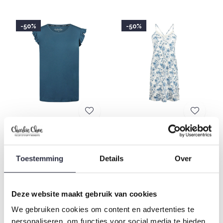
-50%
-50%
Charlie Choe Damen Boxy
Charlie Choe Damen
Pyjama T-Shirt Navy
Pyjama Slipdress Weiß
Blaue Blumen
€13,99
€27,99
Toestemming
Details
Over
€17,49
€34,99
-50%
-50%
Deze website maakt gebruik van cookies
We gebruiken cookies om content en advertenties te
personaliseren, om functies voor social media te bieden