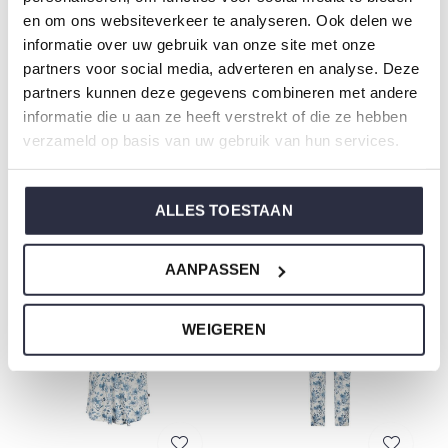
en om ons websiteverkeer te analyseren. Ook delen we
informatie over uw gebruik van onze site met onze
partners voor social media, adverteren en analyse. Deze
partners kunnen deze gegevens combineren met andere
informatie die u aan ze heeft verstrekt of die ze hebben
verzameld op basis van uw gebruik van hun services.
Charlie Choe Damen
Charlie Choe Damen
Pyjama-Shorts mit Rüschen
Spitzenoberteil Weiß Blaue
Navy
Blumen
€12,49
€12,49
ALLES TOESTAAN
€24,99
€24,99
AANPASSEN
-50%
-50%
WEIGEREN