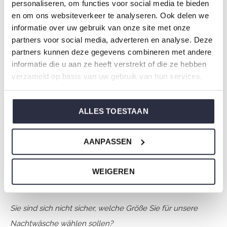
Marke: Charlie Choe
personaliseren, om functies voor social media te bieden
en om ons websiteverkeer te analyseren. Ook delen we
Saison: Spring/Summer 2026
informatie over uw gebruik van onze site met onze
Thema: N Amalfi Coast
partners voor social media, adverteren en analyse. Deze
Kollektion: Damen
partners kunnen deze gegevens combineren met andere
Typ:
Pyjama
informatie die u aan ze heeft verstrekt of die ze hebben
Geschlecht: Damen
verzameld op basis van uw gebruik van hun services.
Farbe: Navy
Zusammensetzung: 50% Cotton/ 50% Modal
ALLES TOESTAAN
Artikelnummer: N59104-38
AANPASSEN
Die Nachtwäsche von Charlie Choe ist gefertigt aus
einem wunderbar weichen Jersey und hat eine perfekte
WEIGEREN
Passform.
Sie sind sich nicht sicher, welche Größe Sie für unsere
Nachtwäsche wählen sollen?