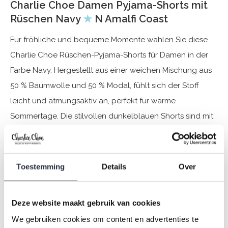
Charlie Choe Damen Pyjama-Shorts mit
Rüschen Navy
★
N Amalfi Coast
Für fröhliche und bequeme Momente wählen Sie diese
Charlie Choe Rüschen-Pyjama-Shorts für Damen in der
Farbe Navy. Hergestellt aus einer weichen Mischung aus
50 % Baumwolle und 50 % Modal, fühlt sich der Stoff
leicht und atmungsaktiv an, perfekt für warme
Sommertage. Die stilvollen dunkelblauen Shorts sind mit
einem fröhlichen Rüschenrand und einer schicken
Satinschleife an der Taille verziert. Ideal in Kombination
mit einem der passenden Oberteile oder T-Shirts für ein
Toestemming
Details
Over
komplettes Set zum Entspannen und Genießen.
Deze website maakt gebruik van cookies
Spezifikationen
We gebruiken cookies om content en advertenties te