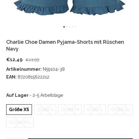
Charlie Choe Damen Pyjama-Shorts mit Rüschen
Navy
€12,49
€24,99
Artikelnummer:
N59104-38
EAN:
8720815622212
Auf Lager
- 2-5 Arbeitstage
Größe XS
Größe S
Größe M
Größe L
Größe XL
Größe XXL