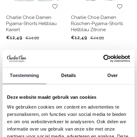
Charlie Choe Damen
Charlie Choe Damen
Pyjama-Shorts Hellblau
Rüschen-Pyjama-Shorts
Kariert
Hellblau Zitrone
€12,49
€12,49
€24,99
€24,99
-50%
-50%
Toestemming
Details
Over
Deze website maakt gebruik van cookies
We gebruiken cookies om content en advertenties te
personaliseren, om functies voor social media te bieden
Charlie Choe Damen
Charlie Choe Damen Short
en om ons websiteverkeer te analyseren. Ook delen we
Pyjama-Shorts mit Rüschen
Ruffle Off white Blumen
informatie over uw gebruik van onze site met onze
Navy
€12,49
€24,99
partners voor social media, adverteren en analyse. Deze