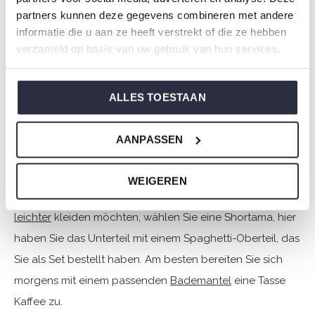
€12,49
€24,99
partners kunnen deze gegevens combineren met andere
informatie die u aan ze heeft verstrekt of die ze hebben
Gesehen 10 der 10 Produkte
verzameld op basis van uw gebruik van hun services.
Die Pyjama-Shorts sind ein wunderbares Nachthemd, das
ALLES TOESTAAN
jeder Frau steht. Hip, sexy und bequem. Schauen Sie sich
die fröhlichen Designs an und kombinieren Sie Ihr
AANPASSEN
perfektes Nachtoutfit. Kombiniere die Shorts mit einem
unserer
Pyjama-Shirts
, du kannst zwischen schönen T-
WEIGEREN
Shirts oder Tanktops wählen. Wenn Sie sich etwas
leichter
kleiden möchten, wählen Sie eine Shortama, hier
haben Sie das Unterteil mit einem Spaghetti-Oberteil, das
Sie als Set bestellt haben. Am besten bereiten Sie sich
morgens mit einem passenden
Bademantel
eine Tasse
Kaffee zu.