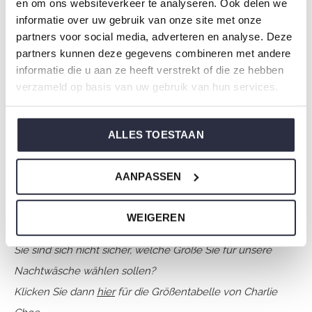
en om ons websiteverkeer te analyseren. Ook delen we
Thema: N Amalfi Coast
informatie over uw gebruik van onze site met onze
Kollektion: Damen
partners voor social media, adverteren en analyse. Deze
Typ:
Sommerkollektion
partners kunnen deze gegevens combineren met andere
Geschlecht: Damen
informatie die u aan ze heeft verstrekt of die ze hebben
verzameld op basis van uw gebruik van hun services.
Farbe: Navy
Zusammensetzung: 95% Cotton/ 5% Elastane
Artikelnummer: N59110-38
ALLES TOESTAAN
Die Nachtwäsche von Charlie Choe ist gefertigt aus
AANPASSEN
einem wunderbar weichen Jersey und hat eine perfekte
Passform.
WEIGEREN
Sie sind sich nicht sicher, welche Größe Sie für unsere
Nachtwäsche wählen sollen?
Klicken Sie dann
hier
für die Größentabelle von Charlie