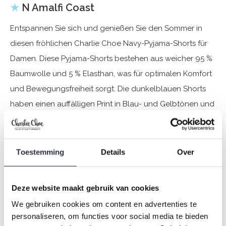
★
N Amalfi Coast
Entspannen Sie sich und genießen Sie den Sommer in
diesen fröhlichen Charlie Choe Navy-Pyjama-Shorts für
Damen. Diese Pyjama-Shorts bestehen aus weicher 95 %
Baumwolle und 5 % Elasthan, was für optimalen Komfort
und Bewegungsfreiheit sorgt. Die dunkelblauen Shorts
haben einen auffälligen Print in Blau- und Gelbtönen und
einen elastischen Bund. Ideal für einen faulen
Nachmittag, einen gemütlichen Filmabend oder eine
angenehme Nachtruhe.
Toestemming
Details
Over
Spezifikationen
Deze website maakt gebruik van cookies
Marke: Charlie Choe
We gebruiken cookies om content en advertenties te
Saison: Spring/Summer 2026
personaliseren, om functies voor social media te bieden