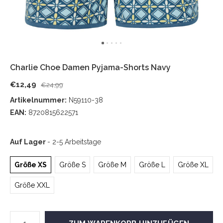
Charlie Choe Damen Pyjama-Shorts Navy
€12,49
€24,99
Artikelnummer:
N59110-38
EAN:
8720815622571
Auf Lager
- 2-5 Arbeitstage
Größe XS
Größe S
Größe M
Größe L
Größe XL
Größe XXL