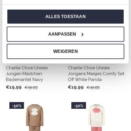
-50%
-50%
ALLES TOESTAAN
AANPASSEN
WEIGEREN
Charlie Choe Unisex
Charlie Choe Unisex
Jungen Mädchen
Jongens Meisjes Comfy Set
Bademantel Navy
Off White Panda
€19,99
€19,99
€39,99
€39,99
-50%
-50%