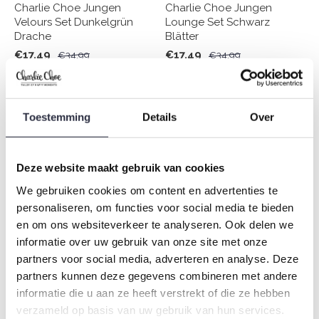
Charlie Choe Jungen
Charlie Choe Jungen
Velours Set Dunkelgrün
Lounge Set Schwarz
Drache
Blätter
€17,49
€17,49
€34,99
€34,99
-50%
-50%
Toestemming
Details
Over
Deze website maakt gebruik van cookies
We gebruiken cookies om content en advertenties te
personaliseren, om functies voor social media te bieden
en om ons websiteverkeer te analyseren. Ook delen we
informatie over uw gebruik van onze site met onze
Charlie Choe Jungen
Charlie Choe Jungen
partners voor social media, adverteren en analyse. Deze
Pyjama Set Hellblau Navy
Pyjama Set Navy Off White
Kariert
Kariert
partners kunnen deze gegevens combineren met andere
€14,99
€17,49
informatie die u aan ze heeft verstrekt of die ze hebben
€29,99
€34,99
verzameld op basis van uw gebruik van hun services.