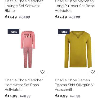
Charlie Choe Mädchen
Charlie Choe Mädchen
Lounge Set Schwarz
Long Pullover Set Rosa
Blätter
Hellviolett
€17,49
€17,49
€34,99
€34,99
-50%
-50%
Charlie Choe Mädchen
Charlie Choe Damen
Homewear Set Rosa
Pyjama Shirt Olivgrün V-
Hellviolett
Ausschnitt
€14,99
€10,99
€29,99
€21,99