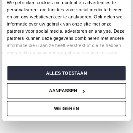
We gebruiken cookies om content en advertenties te
Kundendienst
personaliseren, om functies voor social media te bieden
en om ons websiteverkeer te analyseren. Ook delen we
Mein Konto
informatie over uw gebruik van onze site met onze
partners voor social media, adverteren en analyse. Deze
Kategorien
partners kunnen deze gegevens combineren met andere
informatie die u aan ze heeft verstrekt of die ze hebben
Impressum
verzameld op basis van uw gebruik van hun services.
CALL US
EMAIL US
ALLES TOESTAAN
ONZE MERKEN
AANPASSEN
WEIGEREN
Dirkje Baby- und Kinderkleidung
Größe 44 bis 116