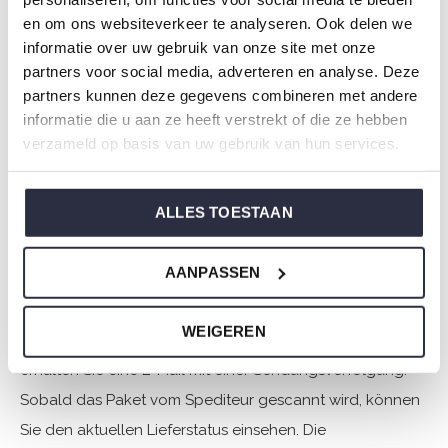
en om ons websiteverkeer te analyseren. Ook delen we
mehr zu tun als sonst. Trotz der Hektik tun wir unser
informatie over uw gebruik van onze site met onze
Bestes, um Ihr Paket so schnell wie möglich zu
partners voor social media, adverteren en analyse. Deze
bearbeiten und zu versenden. Bitte beachten Sie, dass
partners kunnen deze gegevens combineren met andere
das Paket später zugestellt wird, als Sie es gewohnt sind.
informatie die u aan ze heeft verstrekt of die ze hebben
verzameld op basis van uw gebruik van hun services.
Wie kann ich eine Bestellung verfolgen?
ALLES TOESTAAN
Wir senden Ihnen mehrere E-Mails, um Sie über den
Fortschritt Ihrer Bestellung auf dem Laufenden zu halten.
AANPASSEN
Nachdem Sie Ihre Bestellung aufgegeben haben, senden
wir Ihnen eine Auftragsbestätigung per E-Mail. In dem
WEIGEREN
Moment, in dem Ihre Bestellung unser Lager verlässt,
erhalten Sie eine E-Mail mit einer Sendungsverfolgung.
Sobald das Paket vom Spediteur gescannt wird, können
Sie den aktuellen Lieferstatus einsehen. Die