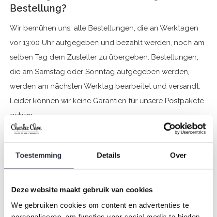
Bestellung?
Wir bemühen uns, alle Bestellungen, die an Werktagen
vor 13:00 Uhr aufgegeben und bezahlt werden, noch am
selben Tag dem Zusteller zu übergeben. Bestellungen,
die am Samstag oder Sonntag aufgegeben werden,
werden am nächsten Werktag bearbeitet und versandt.
Leider können wir keine Garantien für unsere Postpakete
geben.
Bestellungen aus dem Ausland haben eine längere
Toestemming
Details
Over
Lieferfrist. Sie können diese Bestellungen auch über den
Link in der Versandbestätigung verfolgen.
Deze website maakt gebruik van cookies
Während der Feiertage, Verkaufszeiten wie dem Black
We gebruiken cookies om content en advertenties te
Friday und der Einführung neuer Kollektionen haben wir
personaliseren, om functies voor social media te bieden