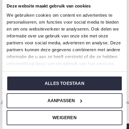
Deze website maakt gebruik van cookies
We gebruiken cookies om content en advertenties te
personaliseren, om functies voor social media te bieden
Charlie Choe Schlafanzug
Charlie Choe Jungen
für Jungen Homewear Set
Schlafanzug Homewear
en om ons websiteverkeer te analyseren. Ook delen we
Velours Funny Monster
Set Velours Astronaut
informatie over uw gebruik van onze site met onze
€17,49
€17,49
€34,99
€34,99
partners voor social media, adverteren en analyse. Deze
partners kunnen deze gegevens combineren met andere
informatie die u aan ze heeft verstrekt of die ze hebben
Gesehen 6 der 6 Produkte
verzameld op basis van uw gebruik van hun services.
ALLES TOESTAAN
Rock your inbox
AANPASSEN
Jeden Sonntagmorgen mit Liebe gemacht, damit Sie mit einem
guten Gefühl aufwachen.
WEIGEREN