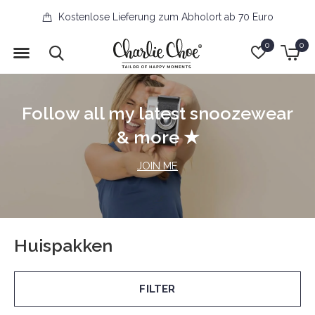
Kostenlose Lieferung zum Abholort ab 70 Euro
0
0
Follow all my latest snoozewear
& more ★
JOIN ME
Huispakken
FILTER