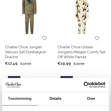
Charlie Choe Jungen
Charlie Choe Unisex
Velours Set Dunkelgrün
Jongens Meisjes Comfy Set
Drache
Off White Panda
€17,49
€19,99
€34,99
€39,99
-50%
-50%
Toestemming
Details
Over