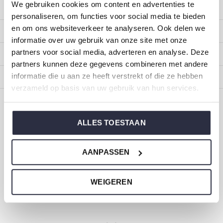
We gebruiken cookies om content en advertenties te
Kundendienst
personaliseren, om functies voor social media te bieden
en om ons websiteverkeer te analyseren. Ook delen we
Mein Konto
informatie over uw gebruik van onze site met onze
partners voor social media, adverteren en analyse. Deze
Kategorien
partners kunnen deze gegevens combineren met andere
informatie die u aan ze heeft verstrekt of die ze hebben
Impressum
verzameld op basis van uw gebruik van hun services.
CALL US
EMAIL US
ALLES TOESTAAN
ONZE MERKEN
AANPASSEN
WEIGEREN
Dirkje Baby- und Kinderkleidung
Größe 44 bis 116