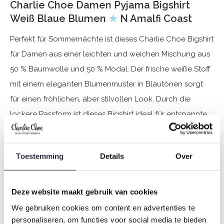
Charlie Choe Damen Pyjama Bigshirt
Weiß Blaue Blumen
★
N Amalfi Coast
Perfekt für Sommernächte ist dieses Charlie Choe Bigshirt
für Damen aus einer leichten und weichen Mischung aus
50 % Baumwolle und 50 % Modal. Der frische weiße Stoff
mit einem eleganten Blumenmuster in Blautönen sorgt
für einen fröhlichen, aber stilvollen Look. Durch die
lockere Passform ist dieses Bigshirt ideal für entspannte
Morgen, gemütliche Abende und ungestörten Schlaf. Es
ist der ultimative Pyjama für alle, die sich einfach nur
Toestemming
Details
Over
entspannen möchten.
Spezifikationen
Deze website maakt gebruik van cookies
We gebruiken cookies om content en advertenties te
Marke: Charlie Choe
personaliseren, om functies voor social media te bieden