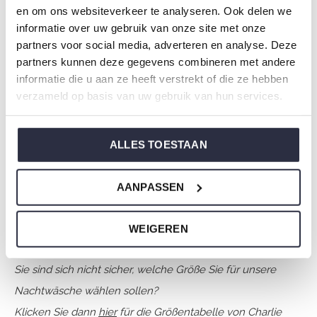
Saison: Spring/Summer 2026
en om ons websiteverkeer te analyseren. Ook delen we
Thema: N Amalfi Coast
informatie over uw gebruik van onze site met onze
Kollektion: Damen
partners voor social media, adverteren en analyse. Deze
partners kunnen deze gegevens combineren met andere
Typ:
Pyjama
informatie die u aan ze heeft verstrekt of die ze hebben
Geschlecht: Damen
verzameld op basis van uw gebruik van hun services.
Farbe: White
Zusammensetzung: 50% Cotton/ 50% Modal
ALLES TOESTAAN
Artikelnummer: N59102-38
Die Nachtwäsche von Charlie Choe ist gefertigt aus
AANPASSEN
einem wunderbar weichen Jersey und hat eine perfekte
Passform.
WEIGEREN
Sie sind sich nicht sicher, welche Größe Sie für unsere
Nachtwäsche wählen sollen?
Klicken Sie dann
hier
für die Größentabelle von Charlie