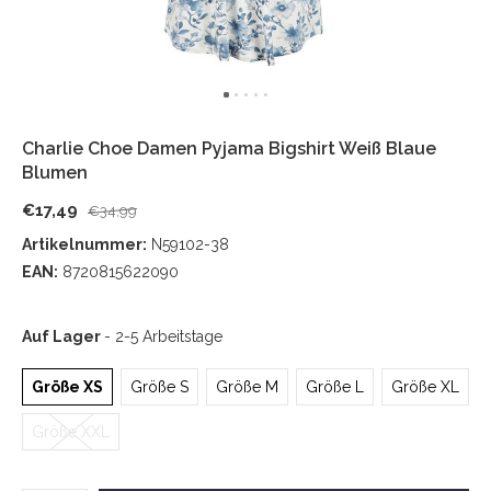
Charlie Choe Damen Pyjama Bigshirt Weiß Blaue
Blumen
€17,49
€34,99
Artikelnummer:
N59102-38
EAN:
8720815622090
Auf Lager
- 2-5 Arbeitstage
Größe XS
Größe S
Größe M
Größe L
Größe XL
Größe XXL