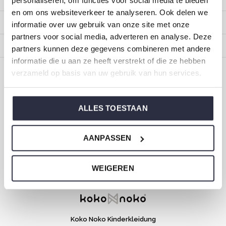
personaliseren, om functies voor social media te bieden
en om ons websiteverkeer te analyseren. Ook delen we
Kategorien
informatie over uw gebruik van onze site met onze
partners voor social media, adverteren en analyse. Deze
Impressum
partners kunnen deze gegevens combineren met andere
informatie die u aan ze heeft verstrekt of die ze hebben
verzameld op basis van uw gebruik van hun services.
CALL US
EMAIL US
ALLES TOESTAAN
ONZE MERKEN
AANPASSEN
Dirkje Baby- und Kinderkleidung
Größe 44 bis 116
WEIGEREN
Koko Noko Kinderkleidung