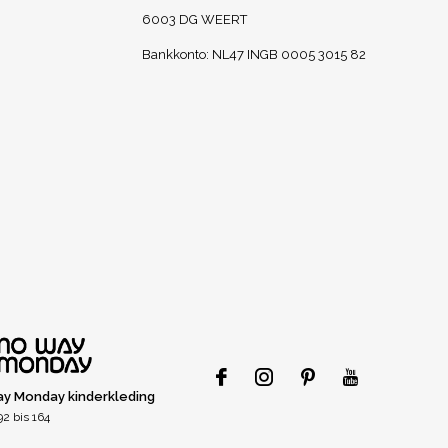
6003 DG WEERT
Bankkonto: NL47 INGB 0005 3015 82
y Monday kinderkleding
2 bis 164