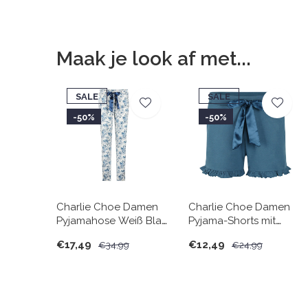
Maak je look af met...
SALE
SALE
-50%
-50%
Charlie Choe Damen
Charlie Choe Damen
Pyjamahose Weiß Blau
Pyjama-Shorts mit
Blumen
Rüschen Navy
€17,49
€12,49
€34,99
€24,99