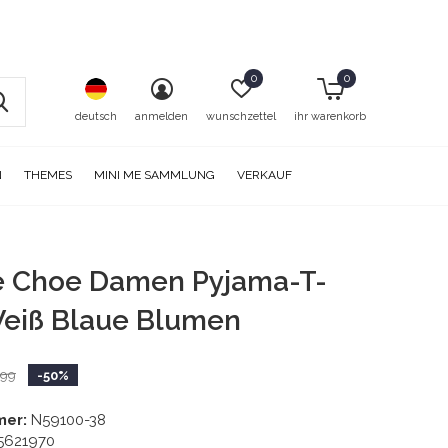
0
0
deutsch
anmelden
wunschzettel
ihr warenkorb
N
THEMES
MINI ME SAMMLUNG
VERKAUF
e Choe Damen Pyjama-T-
Weiß Blaue Blumen
,99
-50%
mer:
N59100-38
5621970