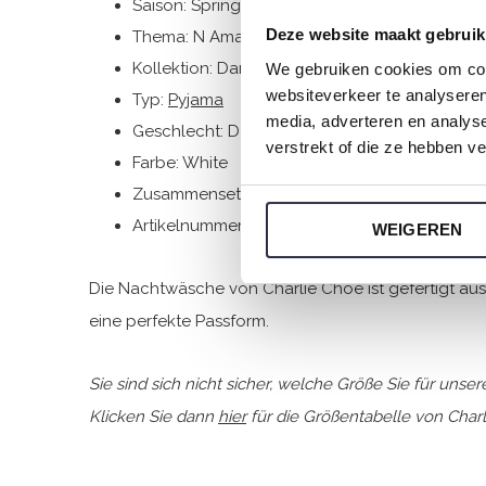
Saison: Spring/Summer 2026
Deze website maakt gebruik
Thema: N Amalfi Coast
Kollektion: Damen
We gebruiken cookies om cont
websiteverkeer te analyseren
Typ:
Pyjama
media, adverteren en analys
Geschlecht: Damen
verstrekt of die ze hebben v
Farbe: White
Zusammensetzung: 95% Cotton/ 5% Elastane
Artikelnummer: N59100-38
WEIGEREN
Die Nachtwäsche von Charlie Choe ist gefertigt a
eine perfekte Passform.
Sie sind sich nicht sicher, welche Größe Sie für uns
Klicken Sie dann
hier
für die Größentabelle von Charl