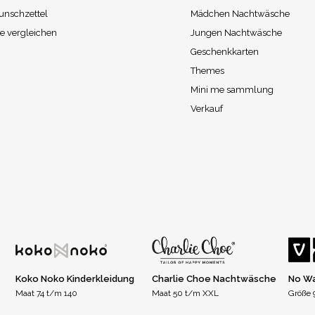
unschzettel
Mädchen Nachtwäsche
e vergleichen
Jungen Nachtwäsche
Geschenkkarten
Themes
Mini me sammlung
Verkauf
Koko Noko Kinderkleidung
Charlie Choe Nachtwäsche
No Wa
Maat 74 t/m 140
Maat 50 t/m XXL
Größe 9