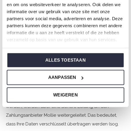
Offline-Zahlung
en om ons websiteverkeer te analyseren. Ook delen we
informatie over uw gebruik van onze site met onze
partners voor social media, adverteren en analyse. Deze
Bei Verwendung einer Offline-Zahlungsmethode kann es
partners kunnen deze gegevens combineren met andere
einige Arbeitstage dauern, bis wir Ihre Zahlung erhalten.
informatie die u aan ze heeft verstrekt of die ze hebben
Da Ihre Bestellung erst nach Zahlungseingang bei uns
verzameld op basis van uw gebruik van hun services.
bearbeitet wird, sollten Sie eine längere Lieferzeit
einkalkulieren. Unsere Kontonummer ist NL47 INGB 0005
ALLES TOESTAAN
3015 82 unser BIC ist INGBNL2A.
AANPASSEN
Unser Dienstleistungspartner Mollie.nl
WEIGEREN
Alle Zahlungen, die über charliechoe.com getätigt
werden, werden über eine sichere Leitung an den
Zahlungsanbieter Mollie weitergeleitet. Das bedeutet,
dass Ihre Daten verschlüsselt übertragen werden (sog.