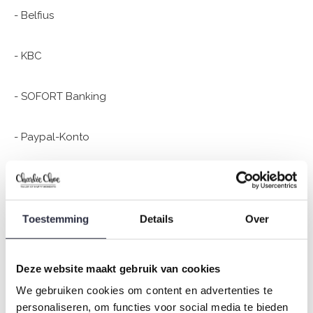
- Belfius
- KBC
- SOFORT Banking
- Paypal-Konto
- Giropay
- Banküberweisung
Toestemming
Details
Over
- Ein von charliechoe.com ausgestellter
Deze website maakt gebruik van cookies
Geschenkgutschein oder eine Gutschrift
We gebruiken cookies om content en advertenties te
personaliseren, om functies voor social media te bieden