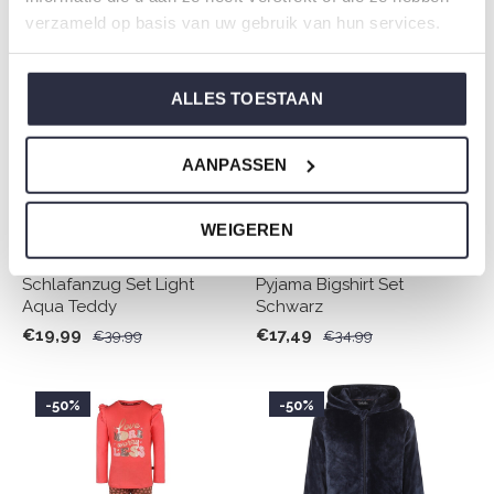
verzameld op basis van uw gebruik van hun services.
-50%
-50%
ALLES TOESTAAN
AANPASSEN
WEIGEREN
Charlie Choe Mädchen
Charlie Choe Mädchen
Schlafanzug Set Light
Pyjama Bigshirt Set
Aqua Teddy
Schwarz
€19,99
€17,49
€39,99
€34,99
-50%
-50%