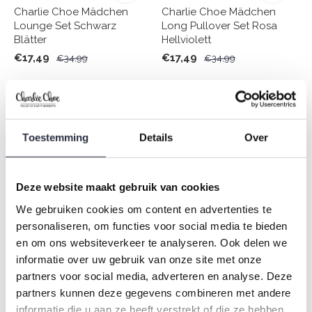
Charlie Choe Mädchen
Charlie Choe Mädchen
Lounge Set Schwarz
Long Pullover Set Rosa
Blätter
Hellviolett
€17,49
€17,49
€34,99
€34,99
-50%
-50%
Toestemming
Details
Over
Deze website maakt gebruik van cookies
We gebruiken cookies om content en advertenties te
personaliseren, om functies voor social media te bieden
en om ons websiteverkeer te analyseren. Ook delen we
Charlie Choe Mädchen
Charlie Choe Mädchen
Homewear Set Rosa
Schlafanzug Shortama
informatie over uw gebruik van onze site met onze
Hellviolett
Hellgrün Kaktus
partners voor social media, adverteren en analyse. Deze
€14,99
€14,99
€29,99
€29,99
partners kunnen deze gegevens combineren met andere
informatie die u aan ze heeft verstrekt of die ze hebben