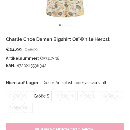
Charlie Choe Damen Bigshirt Off White Herbst
€24,99
€49,99
Artikelnummer:
O57117-38
EAN:
8720815536342
Nicht auf Lager
- Dieser Artikel ist leider ausverkauft.
Größe XS
Größe S
Größe M
Größe L
Größe XL
Größe XXL
✉ BENACHRICHTIGT MICH!