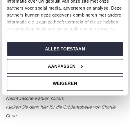
informatie over uw gebruik van onze site met onze
Typ:
Pyjama
partners voor social media, adverteren en analyse. Deze
Geschlecht: Damen
partners kunnen deze gegevens combineren met andere
Farbe: Off white
informatie die u aan ze heeft verstrekt of die ze hebben
verzameld op basis van uw gebruik van hun services.
Zusammensetzung: 50% Cotton/ 50% Modal
Artikelnummer: O57117-38
ALLES TOESTAAN
Die Nachtwäsche von Charlie Choe ist gefertigt aus
einem wunderbar weichen Jersey und hat eine perfekte
AANPASSEN
Passform.
WEIGEREN
Sie sind sich nicht sicher, welche Größe Sie für unsere
Nachtwäsche wählen sollen?
Klicken Sie dann
hier
für die Größentabelle von Charlie
Choe.