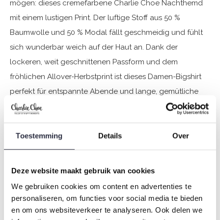
mögen: dieses cremefarbene Charlie Choe Nachthemd
mit einem lustigen Print. Der luftige Stoff aus 50 %
Baumwolle und 50 % Modal fällt geschmeidig und fühlt
sich wunderbar weich auf der Haut an. Dank der
lockeren, weit geschnittenen Passform und dem
fröhlichen Allover-Herbstprint ist dieses Damen-Bigshirt
perfekt für entspannte Abende und lange, gemütliche
Morgenstunden. Eine schöne Kombination aus Stil und
Weichheit für die kälteren Jahreszeiten.
Toestemming
Details
Over
Spezifikationen
Deze website maakt gebruik van cookies
Marke: Charlie Choe
Saison: Autumn/Winter 2025
We gebruiken cookies om content en advertenties te
personaliseren, om functies voor social media te bieden
Thema: O-Lovely nights
en om ons websiteverkeer te analyseren. Ook delen we
Kollektion: Damen