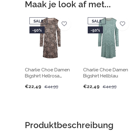
Maak je look af met...
SALE
SALE
-50%
-50%
Charlie Choe Damen
Charlie Choe Damen
Bigshirt Hellrosa
Bigshirt Hellblau
Panther
€22,49
€22,49
€44,99
€44,99
Produktbeschreibung