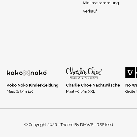
Mini me sammlung
Verkauf
Koko Noko Kinderkleidung
Charlie Choe Nachtwäsche
No Wa
Maat 74 t/m 140
Maat 50 t/m XXL
Größe 9
© Copyright
2026
- Theme By
DMWS
-
RSS feed