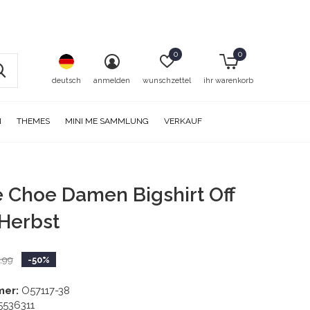
0
0
deutsch
anmelden
wunschzettel
ihr warenkorb
N
THEMES
MINI ME SAMMLUNG
VERKAUF
e Choe Damen Bigshirt Off
Herbst
,99
-50%
mer:
O57117-38
5536311