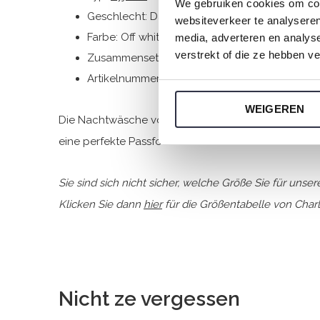
We gebruiken cookies om cont
Geschlecht: Damen
websiteverkeer te analyseren
Farbe: Off white
media, adverteren en analys
verstrekt of die ze hebben v
Zusammensetzung: 50% Cotton/ 50% Modal
Artikelnummer: O57117-38
WEIGEREN
Die Nachtwäsche von Charlie Choe ist gefertigt a
eine perfekte Passform.
Sie sind sich nicht sicher, welche Größe Sie für uns
Klicken Sie dann
hier
für die Größentabelle von Charl
Nicht ze vergessen