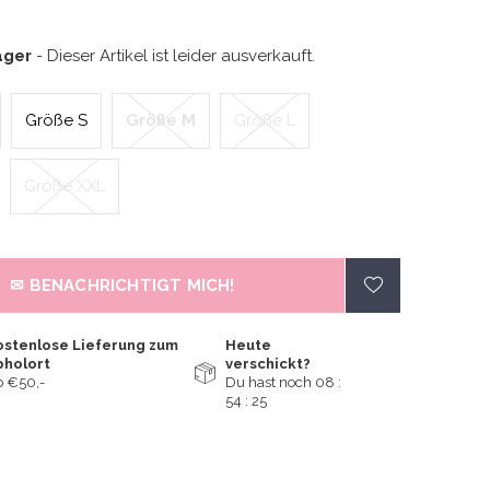
ager
- Dieser Artikel ist leider ausverkauft.
Größe S
Größe M
Größe L
Größe XXL
✉ BENACHRICHTIGT MICH!
ostenlose Lieferung zum
Heute
bholort
verschickt?
 €50,-
Du hast noch
08 :
54 :
24