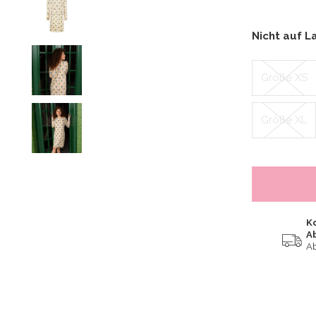
Nicht auf L
Größe XS
Größe XL
K
A
Ab