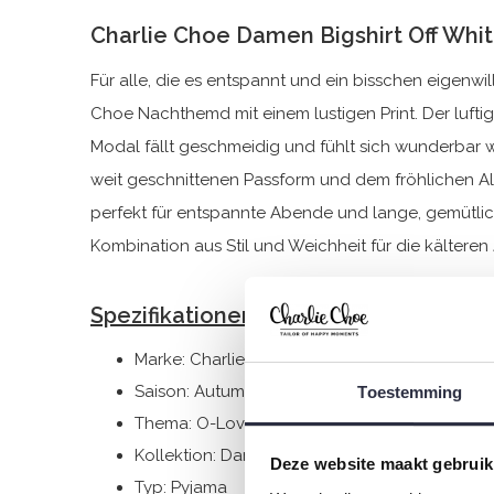
Charlie Choe Damen Bigshirt Off Whi
Für alle, die es entspannt und ein bisschen eigenw
Choe Nachthemd mit einem lustigen Print. Der luft
Modal fällt geschmeidig und fühlt sich wunderbar w
weit geschnittenen Passform und dem fröhlichen All
perfekt für entspannte Abende und lange, gemütl
Kombination aus Stil und Weichheit für die kälteren 
Spezifikationen
Marke: Charlie Choe
Saison: Autumn/Winter 2025
Toestemming
Thema: O-Lovely nights
Kollektion: Damen
Deze website maakt gebruik
Typ:
Pyjama