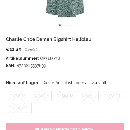
Charlie Choe Damen Bigshirt Hellblau
€22,49
€44,99
Artikelnummer:
O57145-38
EAN:
8720815537639
Nicht auf Lager
- Dieser Artikel ist leider ausverkauft.
Größe XS
Größe S
Größe M
Größe L
Größe XL
Größe XXL
✉ BENACHRICHTIGT MICH!