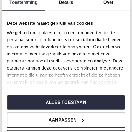
Farbe: Faded blue
Toestemming
Details
Over
Zusammensetzung: 95% Modal/ 5% Elastane
Artikelnummer: O57145-38
Deze website maakt gebruik van cookies
We gebruiken cookies om content en advertenties te
Die Nachtwäsche von Charlie Choe ist gefertigt aus
personaliseren, om functies voor social media te bieden
einem wunderbar weichen Jersey und hat eine perfekte
en om ons websiteverkeer te analyseren. Ook delen we
Passform.
informatie over uw gebruik van onze site met onze
partners voor social media, adverteren en analyse. Deze
partners kunnen deze gegevens combineren met andere
Sie sind sich nicht sicher, welche Größe Sie für unsere
informatie die u aan ze heeft verstrekt of die ze hebben
Nachtwäsche wählen sollen?
verzameld op basis van uw gebruik van hun services.
Klicken Sie dann
hier
für die Größentabelle von Charlie
Choe.
ALLES TOESTAAN
AANPASSEN
Nicht ze vergessen