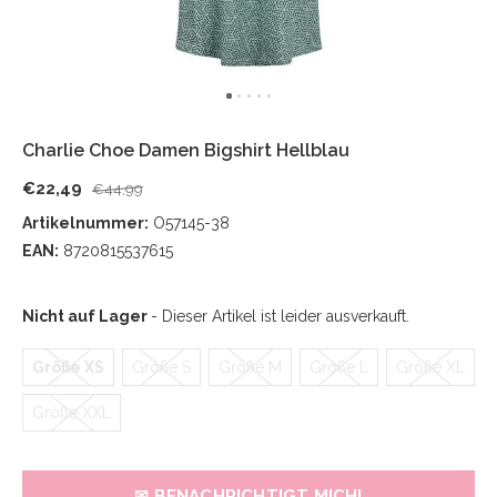
Charlie Choe Damen Bigshirt Hellblau
€22,49
€44,99
Artikelnummer:
O57145-38
EAN:
8720815537615
Nicht auf Lager
- Dieser Artikel ist leider ausverkauft.
Größe XS
Größe S
Größe M
Größe L
Größe XL
Größe XXL
✉ BENACHRICHTIGT MICH!