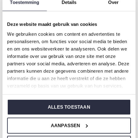
Farbe: Faded blue
Toestemming
Details
Over
Zusammensetzung: 95% Modal/ 5% Elastane
Artikelnummer: O57145-38
Deze website maakt gebruik van cookies
We gebruiken cookies om content en advertenties te
Die Nachtwäsche von Charlie Choe ist gefertigt aus
personaliseren, om functies voor social media te bieden
einem wunderbar weichen Jersey und hat eine perfekte
en om ons websiteverkeer te analyseren. Ook delen we
Passform.
informatie over uw gebruik van onze site met onze
partners voor social media, adverteren en analyse. Deze
partners kunnen deze gegevens combineren met andere
Sie sind sich nicht sicher, welche Größe Sie für unsere
informatie die u aan ze heeft verstrekt of die ze hebben
Nachtwäsche wählen sollen?
verzameld op basis van uw gebruik van hun services.
Klicken Sie dann
hier
für die Größentabelle von Charlie
Choe.
ALLES TOESTAAN
AANPASSEN
Nicht ze vergessen