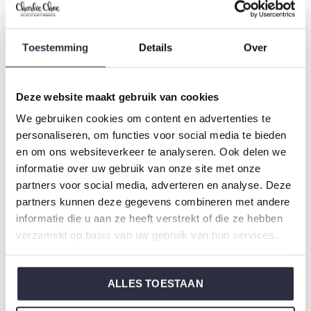
Kollektion: Damen
Typ:
Pyjama
Toestemming
Details
Over
Geschlecht: Damen
Farbe: Cassis
Zusammensetzung: 80% Cotton/ 20% Polyester
Deze website maakt gebruik van cookies
Artikelnummer: O57149-38
We gebruiken cookies om content en advertenties te
personaliseren, om functies voor social media te bieden
en om ons websiteverkeer te analyseren. Ook delen we
Die Nachtwäsche von Charlie Choe ist gefertigt aus
informatie over uw gebruik van onze site met onze
einem wunderbar weichen Jersey und hat eine perfekte
partners voor social media, adverteren en analyse. Deze
Passform.
partners kunnen deze gegevens combineren met andere
informatie die u aan ze heeft verstrekt of die ze hebben
verzameld op basis van uw gebruik van hun services.
Sie sind sich nicht sicher, welche Größe Sie für unsere
Nachtwäsche wählen sollen?
Klicken Sie dann
hier
für die Größentabelle von Charlie
ALLES TOESTAAN
Choe.