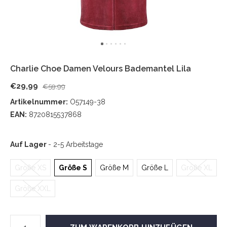
Charlie Choe Damen Velours Bademantel Lila
€29,99
€59,99
Artikelnummer:
O57149-38
EAN:
8720815537868
Auf Lager
- 2-5 Arbeitstage
Größe XS
Größe S
Größe M
Größe L
Größe XL
Größe XXL