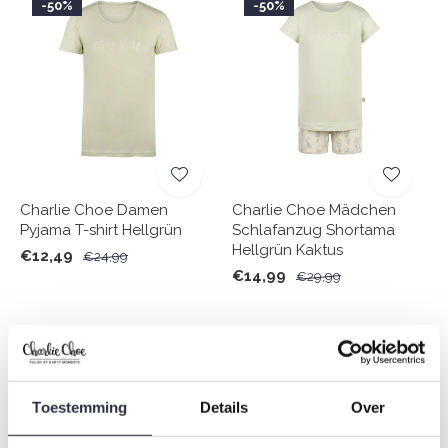
-50%
-50%
Charlie Choe Damen
Charlie Choe Mädchen
Pyjama T-shirt Hellgrün
Schlafanzug Shortama
Hellgrün Kaktus
€12,49
€24,99
€14,99
€29,99
-50%
Toestemming
Details
Over