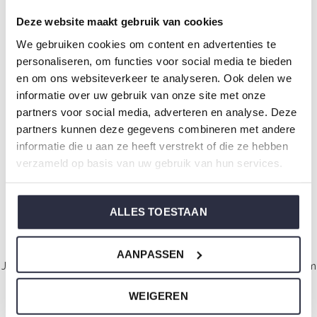
Deze website maakt gebruik van cookies
We gebruiken cookies om content en advertenties te
personaliseren, om functies voor social media te bieden
Charlie Choe Jungen
en om ons websiteverkeer te analyseren. Ook delen we
Schlafanzug Shortama
informatie over uw gebruik van onze site met onze
Hellgrün Kaktus
partners voor social media, adverteren en analyse. Deze
€14,99
€29,99
partners kunnen deze gegevens combineren met andere
informatie die u aan ze heeft verstrekt of die ze hebben
Gesehen 5 der 5 Produkte
verzameld op basis van uw gebruik van hun services.
ALLES TOESTAAN
Rock your inbox
AANPASSEN
Jeden Sonntagmorgen mit Liebe gemacht, damit Sie mit einem
guten Gefühl aufwachen.
WEIGEREN