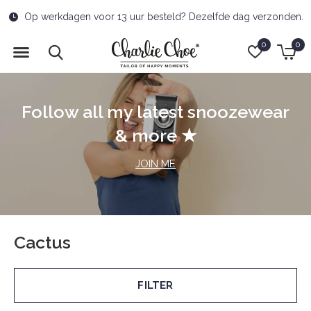
oor 13 uur besteld? Dezelfde dag verzonden.
Kostenl
0
0
Follow all my latest snoozewear
& more ★
JOIN ME
Cactus
FILTER