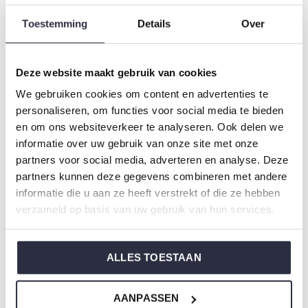
Geschlecht: Damen
Toestemming
Details
Over
Farbe: Light green
Zusammensetzung: 95% Cotton/ 5% Elastane
Artikelnummer: P55117-38
Deze website maakt gebruik van cookies
We gebruiken cookies om content en advertenties te
Die Nachtwäsche von Charlie Choe ist gefertigt aus
personaliseren, om functies voor social media te bieden
einem wunderbar weichen Jersey und hat eine perfekte
en om ons websiteverkeer te analyseren. Ook delen we
informatie over uw gebruik van onze site met onze
Passform.
partners voor social media, adverteren en analyse. Deze
partners kunnen deze gegevens combineren met andere
Sie sind sich nicht sicher, welche Größe Sie für unsere
informatie die u aan ze heeft verstrekt of die ze hebben
Nachtwäsche wählen sollen?
verzameld op basis van uw gebruik van hun services.
Klicken Sie dann
hier
für die Größentabelle von Charlie
Choe.
ALLES TOESTAAN
AANPASSEN