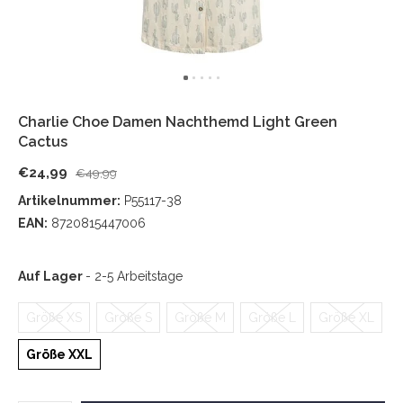
Charlie Choe Damen Nachthemd Light Green
Cactus
€24,99
€49,99
Artikelnummer:
P55117-38
EAN:
8720815447006
Auf Lager
- 2-5 Arbeitstage
Größe XS
Größe S
Größe M
Größe L
Größe XL
Größe XXL