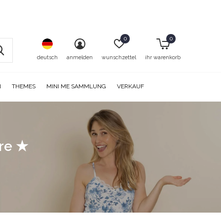
0
0
deutsch
anmelden
wunschzettel
ihr warenkorb
N
THEMES
MINI ME SAMMLUNG
VERKAUF
ore ★