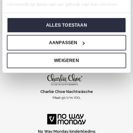
verzameld op basis van uw gebruik van hun services.
Dirkje Baby- und Kinderkleidung
Größe 44 bis 116
ALLES TOESTAAN
AANPASSEN
Koko Noko Kinderkleidung
Maat 74 t/m 140
WEIGEREN
Charlie Choe Nachtwäsche
Maat 50 t/m XXL
No Way Monday kinderkleding