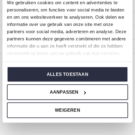
We gebruiken cookies om content en advertenties te
Kundendienst
personaliseren, om functies voor social media te bieden
en om ons websiteverkeer te analyseren. Ook delen we
Mein Konto
informatie over uw gebruik van onze site met onze
partners voor social media, adverteren en analyse. Deze
Kategorien
partners kunnen deze gegevens combineren met andere
informatie die u aan ze heeft verstrekt of die ze hebben
Impressum
verzameld op basis van uw gebruik van hun services.
CALL US
EMAIL US
ALLES TOESTAAN
ONZE MERKEN
AANPASSEN
WEIGEREN
Dirkje Baby- und Kinderkleidung
Größe 44 bis 116