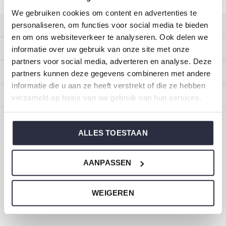
We gebruiken cookies om content en advertenties te
personaliseren, om functies voor social media te bieden
Kundendienst
en om ons websiteverkeer te analyseren. Ook delen we
Mein Konto
informatie over uw gebruik van onze site met onze
partners voor social media, adverteren en analyse. Deze
Kategorien
partners kunnen deze gegevens combineren met andere
informatie die u aan ze heeft verstrekt of die ze hebben
Impressum
verzameld op basis van uw gebruik van hun services.
CALL US
EMAIL US
ALLES TOESTAAN
ONZE MERKEN
AANPASSEN
WEIGEREN
Dirkje Baby- und Kinderkleidung
Größe 44 bis 116