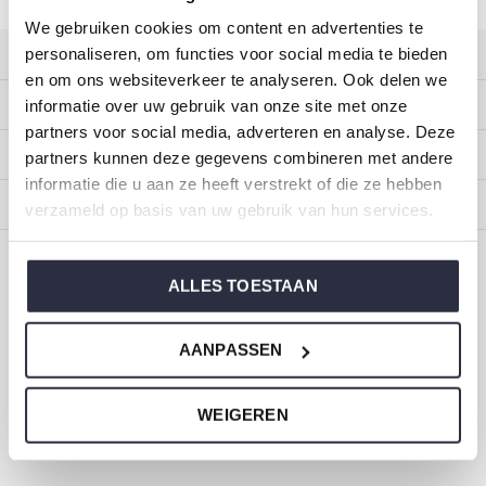
We gebruiken cookies om content en advertenties te
personaliseren, om functies voor social media te bieden
Kundendienst
en om ons websiteverkeer te analyseren. Ook delen we
Mein Konto
informatie over uw gebruik van onze site met onze
partners voor social media, adverteren en analyse. Deze
Kategorien
partners kunnen deze gegevens combineren met andere
informatie die u aan ze heeft verstrekt of die ze hebben
Impressum
verzameld op basis van uw gebruik van hun services.
CALL US
EMAIL US
ALLES TOESTAAN
ONZE MERKEN
AANPASSEN
WEIGEREN
Dirkje Baby- und Kinderkleidung
Größe 44 bis 116