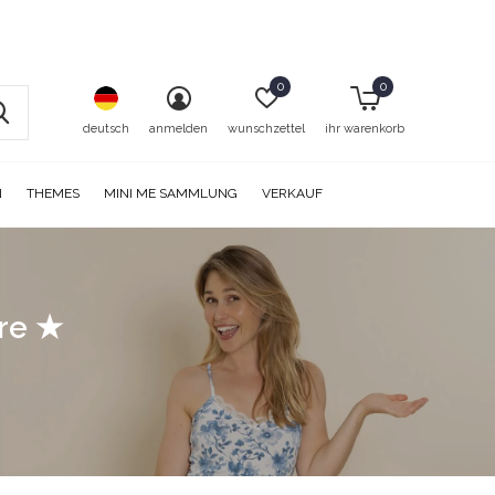
0
0
deutsch
anmelden
wunschzettel
ihr warenkorb
N
THEMES
MINI ME SAMMLUNG
VERKAUF
ore ★