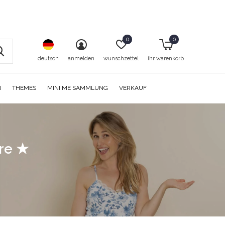
0
0
deutsch
anmelden
wunschzettel
ihr warenkorb
N
THEMES
MINI ME SAMMLUNG
VERKAUF
ore ★