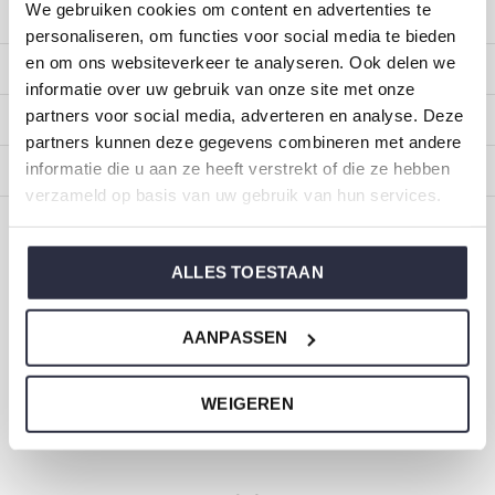
We gebruiken cookies om content en advertenties te
Kundendienst
personaliseren, om functies voor social media te bieden
en om ons websiteverkeer te analyseren. Ook delen we
Mein Konto
informatie over uw gebruik van onze site met onze
partners voor social media, adverteren en analyse. Deze
Kategorien
partners kunnen deze gegevens combineren met andere
informatie die u aan ze heeft verstrekt of die ze hebben
Impressum
verzameld op basis van uw gebruik van hun services.
CALL US
EMAIL US
ALLES TOESTAAN
ONZE MERKEN
AANPASSEN
WEIGEREN
Dirkje Baby- und Kinderkleidung
Größe 44 bis 116