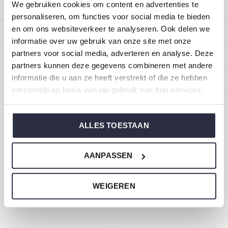
We gebruiken cookies om content en advertenties te
Kundendienst
personaliseren, om functies voor social media te bieden
en om ons websiteverkeer te analyseren. Ook delen we
Mein Konto
informatie over uw gebruik van onze site met onze
partners voor social media, adverteren en analyse. Deze
Kategorien
partners kunnen deze gegevens combineren met andere
informatie die u aan ze heeft verstrekt of die ze hebben
Impressum
verzameld op basis van uw gebruik van hun services.
CALL US
EMAIL US
ALLES TOESTAAN
ONZE MERKEN
AANPASSEN
WEIGEREN
Dirkje Baby- und Kinderkleidung
Größe 44 bis 116