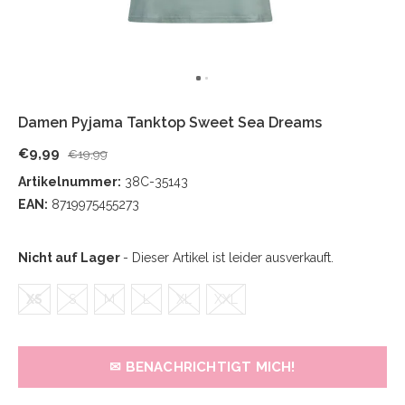
Damen Pyjama Tanktop Sweet Sea Dreams
€9,99
€19,99
Artikelnummer:
38C-35143
EAN:
8719975455273
Nicht auf Lager
- Dieser Artikel ist leider ausverkauft.
XS
S
M
L
XL
XXL
✉ BENACHRICHTIGT MICH!