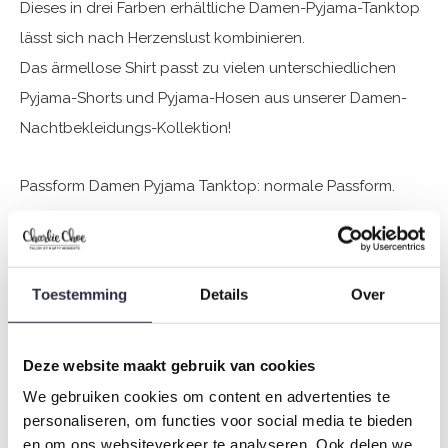
Dieses in drei Farben erhältliche Damen-Pyjama-Tanktop
lässt sich nach Herzenslust kombinieren.
Das ärmellose Shirt passt zu vielen unterschiedlichen
Pyjama-Shorts und Pyjama-Hosen aus unserer Damen-
Nachtbekleidungs-Kollektion!
Passform Damen Pyjama Tanktop: normale Passform.
Die Nachtwäsche von Charlie Choe ist gefertigt aus
einem wunderbar weichen Jersey (95% Baumwolle / 5%
Toestemming
Details
Over
Elasthan) und hat eine perfekte Passform.
Sie sind sich nicht sicher, welche Größe Sie für unsere
Deze website maakt gebruik van cookies
Nachtwäsche wählen sollen?
We gebruiken cookies om content en advertenties te
personaliseren, om functies voor social media te bieden
Klicken Sie dann
hier
für die Größentabelle von Charlie
en om ons websiteverkeer te analyseren. Ook delen we