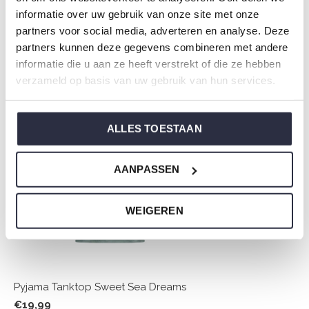
Choe.
informatie over uw gebruik van onze site met onze
partners voor social media, adverteren en analyse. Deze
partners kunnen deze gegevens combineren met andere
informatie die u aan ze heeft verstrekt of die ze hebben
Nicht ze vergessen
verzameld op basis van uw gebruik van hun services.
ALLES TOESTAAN
AANPASSEN
WEIGEREN
Pyjama Tanktop Sweet Sea Dreams
€19,99