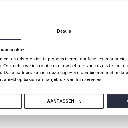
m.
Details
us einem wunderbar weichen Jersey (95%
assform.
 van cookies
ent en advertenties te personaliseren, om functies voor social
ere Nachtwäsche wählen sollen?
. Ook delen we informatie over uw gebruik van onze site met on
lie Choe.
e. Deze partners kunnen deze gegevens combineren met andere i
erzameld op basis van uw gebruik van hun services.
AANPASSEN