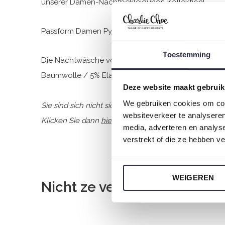
unserer Damen-Nachtbekleidungs-Kollektion!
Passform Damen Pyjama Tanktop: normale Passfor
Toestemming
Die Nachtwäsche von Charlie Choe ist gefertigt a
Baumwolle / 5% Elasthan) und hat eine perfekte P
Deze website maakt gebruik
We gebruiken cookies om cont
Sie sind sich nicht sicher, welche Größe Sie für uns
websiteverkeer te analyseren
Klicken Sie dann
hier
für die Größentabelle von Char
media, adverteren en analys
verstrekt of die ze hebben v
WEIGEREN
Nicht ze vergessen