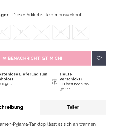
ager
- Dieser Artikel ist leider ausverkauft.
S
M
L
XL
XXL
✉ BENACHRICHTIGT MICH!
ostenlose Lieferung zum
Heute
bholort
verschickt?
 €50,-
Du hast noch
06 :
38 :
11
chreibung
Teilen
Damen-Pyjama-Tanktop lässt es sich an warmen