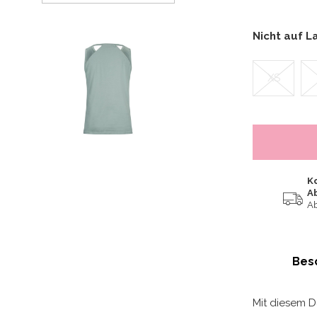
Nicht auf L
XS
K
A
Ab
Bes
Mit diesem 