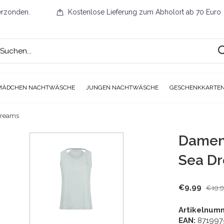
erzonden.
Kostenlose Lieferung zum Abholort ab 70 Euro
MÄDCHEN NACHTWÄSCHE
JUNGEN NACHTWÄSCHE
GESCHENKKARTE
Dreams
Damen
Sea D
€9,99
€19,
Artikelnum
EAN:
871997