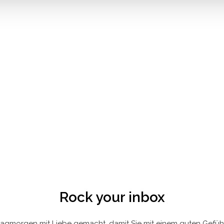
Rock your inbox
agmorgen mit Liebe gemacht, damit Sie mit einem guten Gefüh