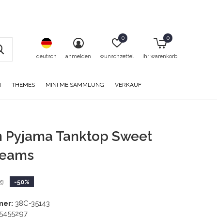
0
0
deutsch
anmelden
wunschzettel
ihr warenkorb
N
THEMES
MINI ME SAMMLUNG
VERKAUF
 Pyjama Tanktop Sweet
reams
99
-50%
mer:
38C-35143
5455297