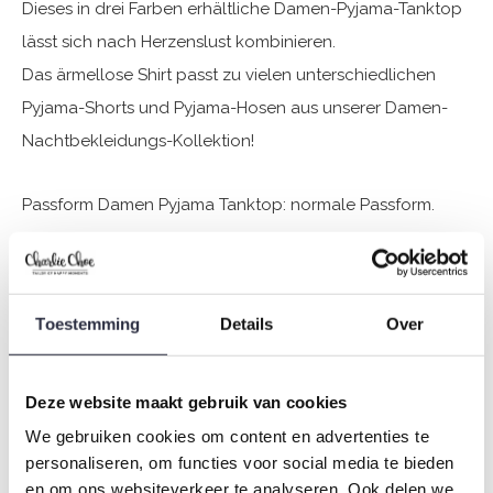
Dieses in drei Farben erhältliche Damen-Pyjama-Tanktop
lässt sich nach Herzenslust kombinieren.
Das ärmellose Shirt passt zu vielen unterschiedlichen
Pyjama-Shorts und Pyjama-Hosen aus unserer Damen-
Nachtbekleidungs-Kollektion!
Passform Damen Pyjama Tanktop: normale Passform.
Die Nachtwäsche von Charlie Choe ist gefertigt aus
einem wunderbar weichen Jersey (95% Baumwolle / 5%
Toestemming
Details
Over
Elasthan) und hat eine perfekte Passform.
Sie sind sich nicht sicher, welche Größe Sie für unsere
Deze website maakt gebruik van cookies
Nachtwäsche wählen sollen?
We gebruiken cookies om content en advertenties te
personaliseren, om functies voor social media te bieden
Klicken Sie dann
hier
für die Größentabelle von Charlie
en om ons websiteverkeer te analyseren. Ook delen we