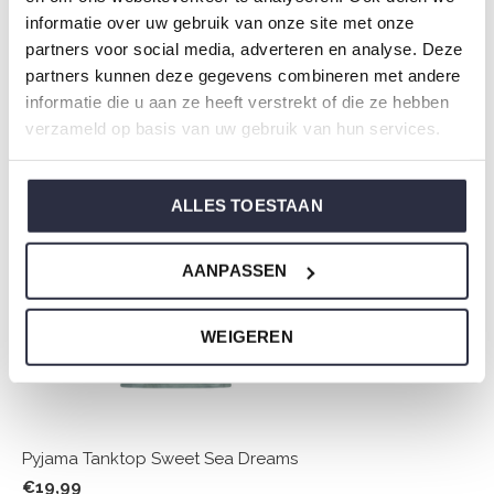
Choe.
informatie over uw gebruik van onze site met onze
partners voor social media, adverteren en analyse. Deze
partners kunnen deze gegevens combineren met andere
informatie die u aan ze heeft verstrekt of die ze hebben
Nicht ze vergessen
verzameld op basis van uw gebruik van hun services.
ALLES TOESTAAN
AANPASSEN
WEIGEREN
Pyjama Tanktop Sweet Sea Dreams
€19,99