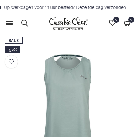
Kostenlose Lieferung zum Abholort ab 70 Euro
0
0
SALE
-50%