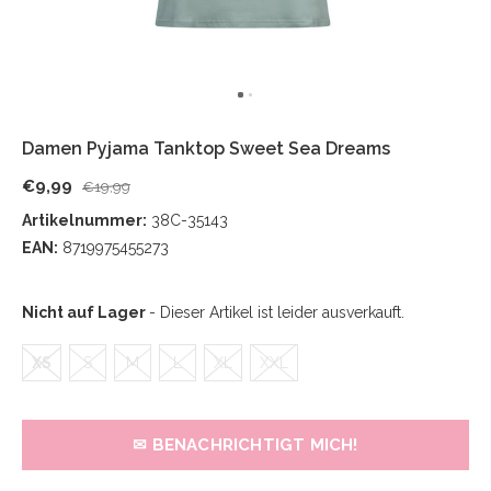
Damen Pyjama Tanktop Sweet Sea Dreams
€9,99
€19,99
Artikelnummer:
38C-35143
EAN:
8719975455273
Nicht auf Lager
- Dieser Artikel ist leider ausverkauft.
XS
S
M
L
XL
XXL
✉ BENACHRICHTIGT MICH!