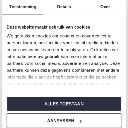
Farbe: Ocean
Toestemming
Details
Over
Zusammensetzung: 95% Cotton/ 5% Elastane
Artikelnummer: S49139-38
Deze website maakt gebruik van cookies
We gebruiken cookies om content en advertenties te
Die Nachtwäsche von Charlie Choe ist gefertigt aus
personaliseren, om functies voor social media te bieden
einem wunderbar weichen Jersey und hat eine perfekte
en om ons websiteverkeer te analyseren. Ook delen we
Passform.
informatie over uw gebruik van onze site met onze
partners voor social media, adverteren en analyse. Deze
partners kunnen deze gegevens combineren met andere
Sie sind sich nicht sicher, welche Größe Sie für unsere
informatie die u aan ze heeft verstrekt of die ze hebben
Nachtwäsche wählen sollen?
verzameld op basis van uw gebruik van hun services.
Klicken Sie dann
hier
für die Größentabelle von Charlie
Choe.
ALLES TOESTAAN
AANPASSEN
Nicht ze vergessen