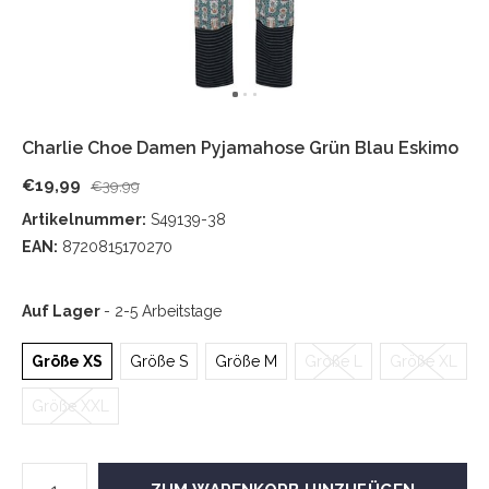
Charlie Choe Damen Pyjamahose Grün Blau Eskimo
€19,99
€39,99
Artikelnummer:
S49139-38
EAN:
8720815170270
Auf Lager
- 2-5 Arbeitstage
Größe XS
Größe S
Größe M
Größe L
Größe XL
Größe XXL