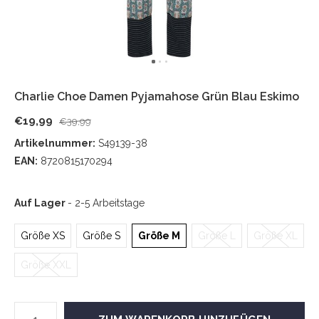
Charlie Choe Damen Pyjamahose Grün Blau Eskimo
€19,99
€39,99
Artikelnummer:
S49139-38
EAN:
8720815170294
Auf Lager
- 2-5 Arbeitstage
Größe XS
Größe S
Größe M
Größe L
Größe XL
Größe XXL