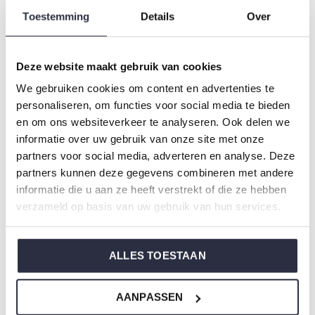
Farbe: Ocean
Toestemming
Details
Over
Zusammensetzung: 95% Cotton/ 5% Elastane
Artikelnummer: S49139-38
Deze website maakt gebruik van cookies
We gebruiken cookies om content en advertenties te
Die Nachtwäsche von Charlie Choe ist gefertigt aus
personaliseren, om functies voor social media te bieden
einem wunderbar weichen Jersey und hat eine perfekte
en om ons websiteverkeer te analyseren. Ook delen we
Passform.
informatie over uw gebruik van onze site met onze
partners voor social media, adverteren en analyse. Deze
partners kunnen deze gegevens combineren met andere
Sie sind sich nicht sicher, welche Größe Sie für unsere
informatie die u aan ze heeft verstrekt of die ze hebben
Nachtwäsche wählen sollen?
verzameld op basis van uw gebruik van hun services.
Klicken Sie dann
hier
für die Größentabelle von Charlie
Choe.
ALLES TOESTAAN
AANPASSEN
Nicht ze vergessen