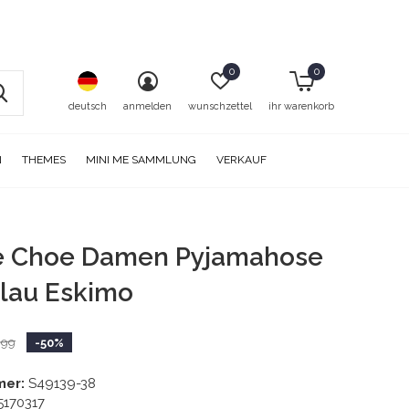
0
0
deutsch
anmelden
wunschzettel
ihr warenkorb
N
THEMES
MINI ME SAMMLUNG
VERKAUF
ie Choe Damen Pyjamahose
lau Eskimo
,99
-50%
mer:
S49139-38
5170317