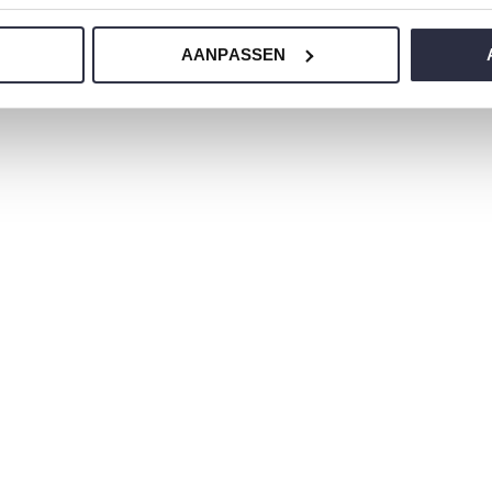
ere Nachtwäsche wählen sollen?
AANPASSEN
ie Choe.