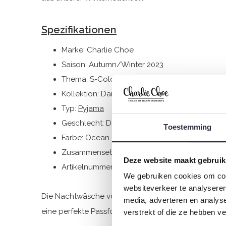
Spezifikationen
Marke: Charlie Choe
Saison: Autumn/Winter 2023
Thema: S-Cold days
Kollektion: Damen
Typ:
Pyjama
Geschlecht: Damen
Toestemming
Farbe: Ocean
Zusammensetzung: 95% Cotton/ 5% Elastane
Deze website maakt gebruik
Artikelnummer: S49139-38
We gebruiken cookies om cont
websiteverkeer te analyseren
Die Nachtwäsche von Charlie Choe ist gefertigt a
media, adverteren en analys
eine perfekte Passform.
verstrekt of die ze hebben v