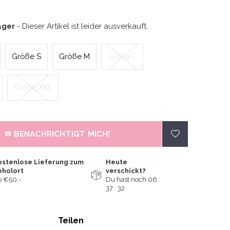
ager
- Dieser Artikel ist leider ausverkauft.
Größe S
Größe M
Größe L
Größe XXL
✉ BENACHRICHTIGT MICH!
ostenlose Lieferung zum
Heute
bholort
verschickt?
 €50,-
Du hast noch
06 :
37 :
32
Teilen