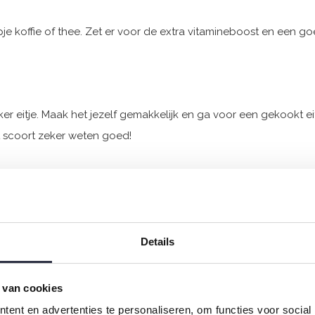
e koffie of thee. Zet er voor de extra vitamineboost en een go
.
ker eitje. Maak het jezelf gemakkelijk en ga voor een gekookt ei
Dat scoort zeker weten goed!
 er wat beleg bij. Ga bijvoorbeeld voor nutella, jam, ham en ka
Details
voorbeeld een pannenkoek of wentelteefjes maken. Beleg deze met
 van cookies
 goed in de smaak én is ook nog eens super makkelijk.
ent en advertenties te personaliseren, om functies voor social