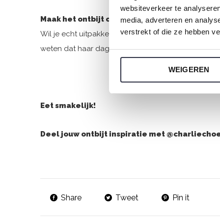
websiteverkeer te analyseren
Maak het ontbijt op bed extra speciaal
media, adverteren en analys
verstrekt of die ze hebben v
Wil je echt uitpakken? Zet alle spullen op een mo
weten dat haar dag niet meer stuk kan.
WEIGEREN
Eet smakelijk!
Deel jouw ontbijt inspiratie met @charliecho
Share
Tweet
Pin it