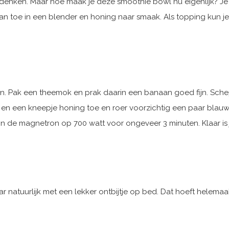
enken. Maar hoe maak je deze smoothie bowl nu eigenlijk? Je k
an toe in een blender en honing naar smaak. Als topping kun j
iden. Pak een theemok en prak daarin een banaan goed fijn. Sche
 en een kneepje honing toe en roer voorzichtig een paar blauw
n de magnetron op 700 watt voor ongeveer 3 minuten. Klaar is
natuurlijk met een lekker ontbijtje op bed. Dat hoeft helemaal 