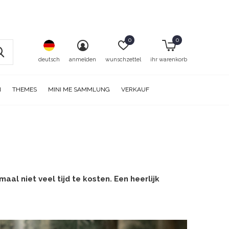
0
0
deutsch
anmelden
wunschzettel
ihr warenkorb
N
THEMES
MINI ME SAMMLUNG
VERKAUF
l niet veel tijd te kosten. Een heerlijk