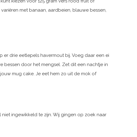
unt kiezen voor 125 gram vers rood fruit of
e variëren met banaan, aardbeien, blauwe bessen,
p er drie eetlepels havermout bij. Voeg daar een ei
e bessen door het mengsel. Zet dit een nachtje in
 jouw mug cake. Je eet hem zo uit de mok of
niet ingewikkeld te zijn. Wij gingen op zoek naar