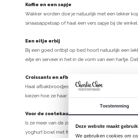
Koffie en een sapje
Wakker worden doe je natuurlijk met een lekker kopj
sinaasappelsap of haal een vers sapje bij de winkel
Een eitje erbij
Bij een goed ontbijt op bed hoort natuurlijk een lek
eitje en serveer in het in de vorm van een hartje. 
Croissants en afbakbroodjes
Haal afbakbroodjes en croissants in huis en serveer
kiezen hoe ze haar broodje wil beleggen. Win win!
Toestemming
Voor de zoetekauw
Is ze meer van de zoete lekkernijen? Dan kun je bij
Deze website maakt gebruik
yoghurt bowl met fruit en granola valt zeker weten
We gebruiken cookies om cont