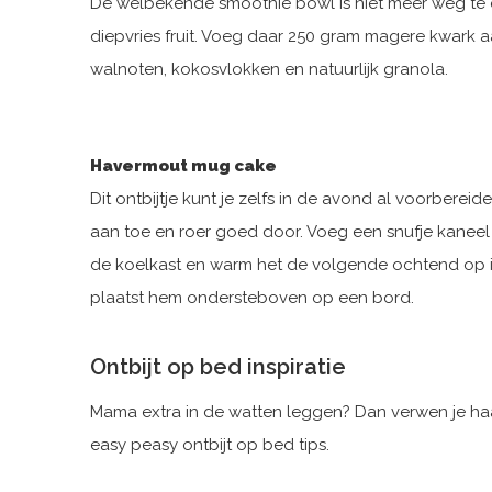
De welbekende smoothie bowl is niet meer weg te d
diepvries fruit. Voeg daar 250 gram magere kwark a
walnoten, kokosvlokken en natuurlijk granola.
Havermout mug cake
Dit ontbijtje kunt je zelfs in de avond al voorbere
aan toe en roer goed door. Voeg een snufje kaneel
de koelkast en warm het de volgende ochtend op i
plaatst hem ondersteboven op een bord.
Ontbijt op bed inspiratie
Mama extra in de watten leggen? Dan verwen je haar 
easy peasy ontbijt op bed tips.