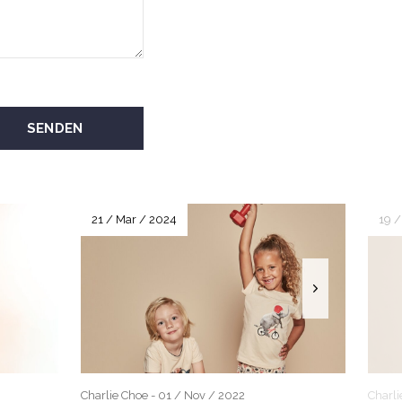
SENDEN
21 / Mar / 2024
19 /
Charlie Choe - 01 / Nov / 2022
Charli