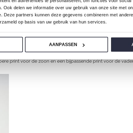
ent en advertenties te personaliseren, om functies voor social
. Ook delen we informatie over uw gebruik van onze site met on
e. Deze partners kunnen deze gegevens combineren met andere i
te
moeder zoon pyjama's
in de mini-me collectie. Stoere en kle
erzameld op basis van uw gebruik van hun services.
samen met je zoon in stijl!
AANPASSEN
 met onze
matching pyjama's voor vader en zoon
. Met prints d
ere print voor de zoon en een bijpassende print voor de vader