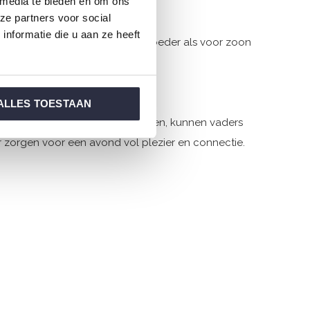
 media te bieden en om ons
ze partners voor social
nformatie die u aan ze heeft
urrijke printjes die zowel voor moeder als voor zoon
ALLES TOESTAAN
ie avontuur en speelsheid uitstralen, kunnen vaders
 zorgen voor een avond vol plezier en connectie.