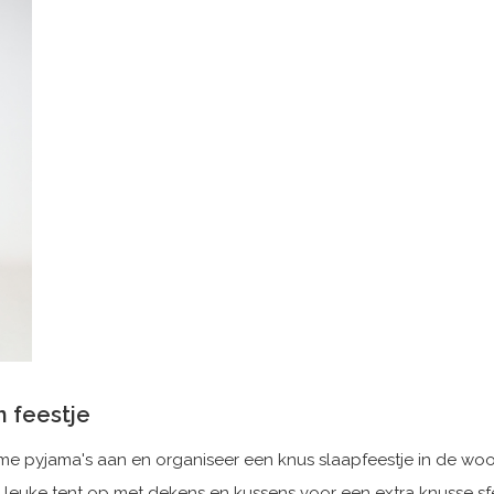
 feestje
me pyjama's aan en organiseer een knus slaapfeestje in de wo
 leuke tent op met dekens en kussens voor een extra knusse sfe