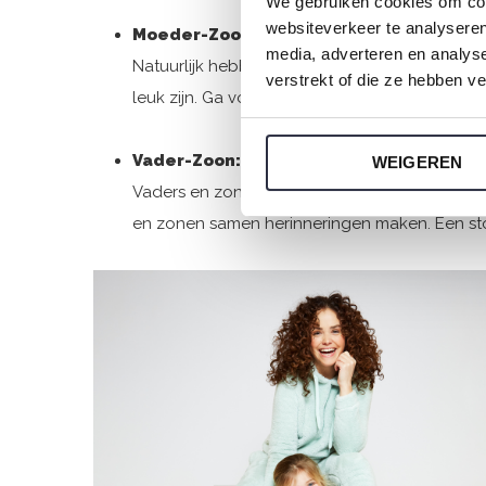
We gebruiken cookies om cont
websiteverkeer te analyseren
Moeder-Zoon: Samen stoer
media, adverteren en analys
Natuurlijk hebben we ook stoere en charman
verstrekt of die ze hebben v
leuk zijn. Ga voor jouw favoriete item en relax 
Vader-Zoon: Avontuurlijke duo's
WEIGEREN
Vaders en zonen kunnen ook in stijl matchen
en zonen samen herinneringen maken. Een sto