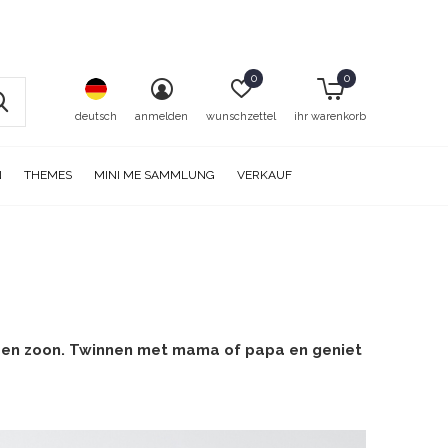
0
0
deutsch
anmelden
wunschzettel
ihr warenkorb
N
THEMES
MINI ME SAMMLUNG
VERKAUF
r en zoon. Twinnen met mama of papa en geniet