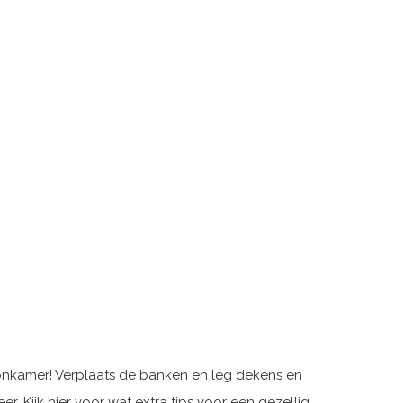
onkamer! Verplaats de banken en leg dekens en
er. Kijk
hier
voor wat extra tips voor een gezellig