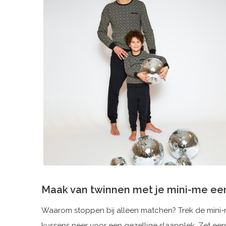
Maak van twinnen met je mini-me een
Waarom stoppen bij alleen matchen? Trek de mini-
kussens neer voor een gezellige slaapplek. Zet een