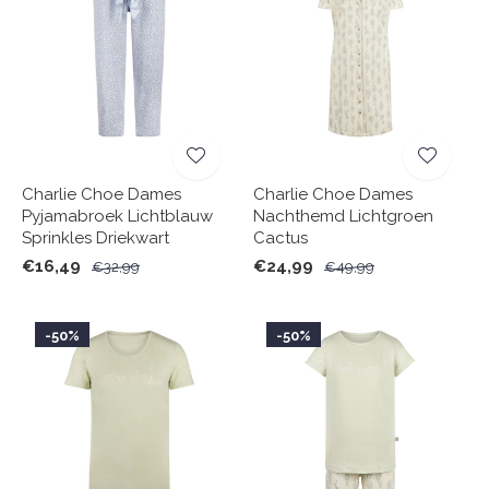
Charlie Choe Dames
Charlie Choe Dames
Pyjamabroek Lichtblauw
Nachthemd Lichtgroen
Sprinkles Driekwart
Cactus
€16,49
€24,99
€32,99
€49,99
-50%
-50%