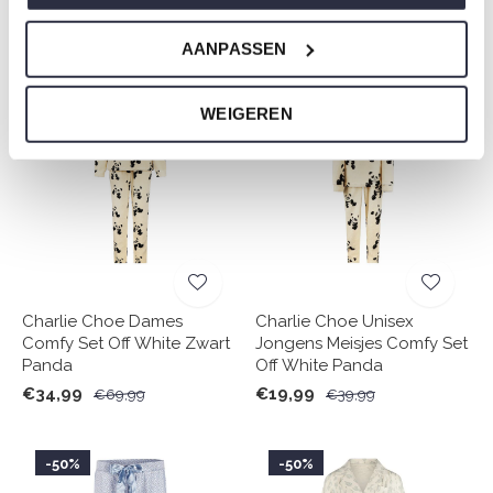
€14,99
€17,49
€29,99
€34,99
AANPASSEN
-50%
-50%
WEIGEREN
Charlie Choe Dames
Charlie Choe Unisex
Comfy Set Off White Zwart
Jongens Meisjes Comfy Set
Panda
Off White Panda
€34,99
€19,99
€69,99
€39,99
-50%
-50%