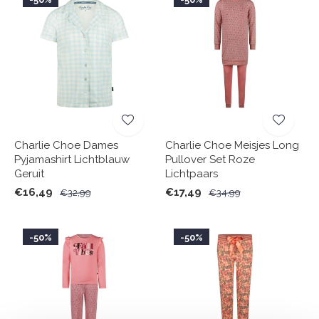
Charlie Choe Dames
Charlie Choe Meisjes Long
Pyjamashirt Lichtblauw
Pullover Set Roze
Geruit
Lichtpaars
€16,49
€17,49
€32,99
€34,99
-50%
-50%