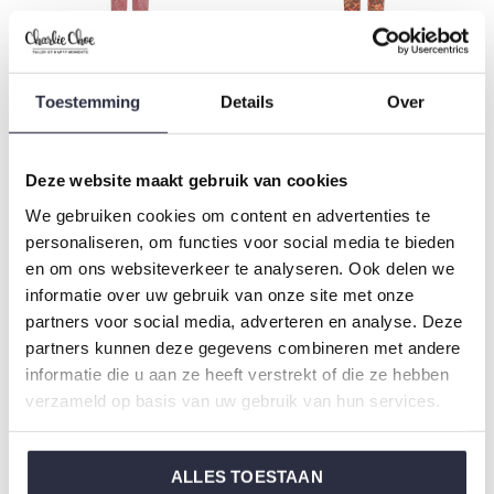
Charlie Choe Meisjes
Charlie Choe Dames
Toestemming
Details
Over
Homewear Set Roze
Pyjamabroek Koraalroze
Lichtpaars
Bloem
€14,99
€19,99
€29,99
€39,99
Deze website maakt gebruik van cookies
We gebruiken cookies om content en advertenties te
personaliseren, om functies voor social media te bieden
-50%
-50%
en om ons websiteverkeer te analyseren. Ook delen we
informatie over uw gebruik van onze site met onze
partners voor social media, adverteren en analyse. Deze
partners kunnen deze gegevens combineren met andere
informatie die u aan ze heeft verstrekt of die ze hebben
verzameld op basis van uw gebruik van hun services.
Charlie Choe Dames
Charlie Choe Meisjes
ALLES TOESTAAN
Pullover Zwart Blaadjes
Lounge Set Zwart Blaadjes