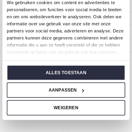
We gebruiken cookies om content en advertenties te
Kundendienst
personaliseren, om functies voor social media te bieden
en om ons websiteverkeer te analyseren. Ook delen we
Mein Konto
informatie over uw gebruik van onze site met onze
partners voor social media, adverteren en analyse. Deze
Kategorien
partners kunnen deze gegevens combineren met andere
informatie die u aan ze heeft verstrekt of die ze hebben
Impressum
verzameld op basis van uw gebruik van hun services.
CALL US
EMAIL US
ALLES TOESTAAN
ONZE MERKEN
AANPASSEN
WEIGEREN
Dirkje Baby- und Kinderkleidung
Größe 44 bis 116