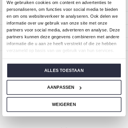
We gebruiken cookies om content en advertenties te
Kundendienst
personaliseren, om functies voor social media te bieden
en om ons websiteverkeer te analyseren. Ook delen we
Mein Konto
informatie over uw gebruik van onze site met onze
partners voor social media, adverteren en analyse. Deze
Kategorien
partners kunnen deze gegevens combineren met andere
informatie die u aan ze heeft verstrekt of die ze hebben
Impressum
verzameld op basis van uw gebruik van hun services.
CALL US
EMAIL US
ALLES TOESTAAN
ONZE MERKEN
AANPASSEN
WEIGEREN
Dirkje Baby- und Kinderkleidung
Größe 44 bis 116