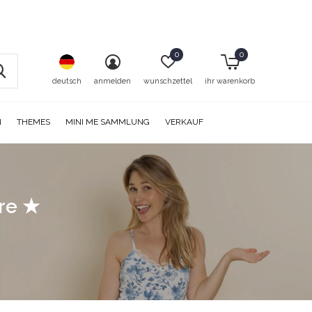
0
0
deutsch
anmelden
wunschzettel
ihr warenkorb
N
THEMES
MINI ME SAMMLUNG
VERKAUF
ore ★