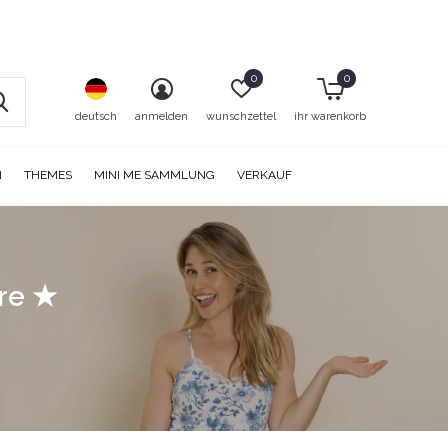
0
0
deutsch
anmelden
wunschzettel
ihr warenkorb
N
THEMES
MINI ME SAMMLUNG
VERKAUF
ore ★