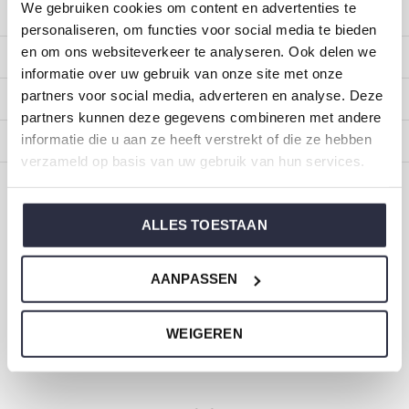
We gebruiken cookies om content en advertenties te
Kundendienst
personaliseren, om functies voor social media te bieden
en om ons websiteverkeer te analyseren. Ook delen we
Mein Konto
informatie over uw gebruik van onze site met onze
partners voor social media, adverteren en analyse. Deze
Kategorien
partners kunnen deze gegevens combineren met andere
informatie die u aan ze heeft verstrekt of die ze hebben
Impressum
verzameld op basis van uw gebruik van hun services.
CALL US
EMAIL US
ALLES TOESTAAN
ONZE MERKEN
AANPASSEN
WEIGEREN
Dirkje Baby- und Kinderkleidung
Größe 44 bis 116