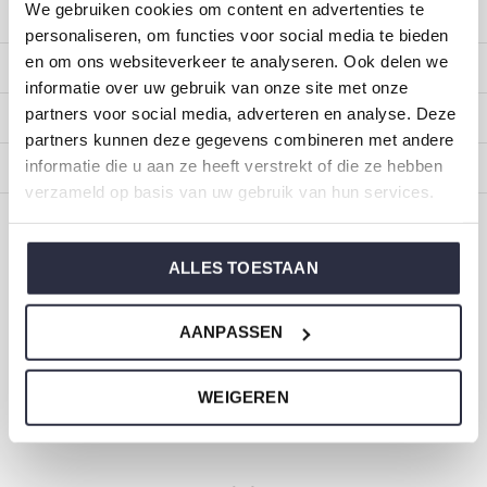
We gebruiken cookies om content en advertenties te
Kundendienst
personaliseren, om functies voor social media te bieden
en om ons websiteverkeer te analyseren. Ook delen we
Mein Konto
informatie over uw gebruik van onze site met onze
partners voor social media, adverteren en analyse. Deze
Kategorien
partners kunnen deze gegevens combineren met andere
informatie die u aan ze heeft verstrekt of die ze hebben
Impressum
verzameld op basis van uw gebruik van hun services.
CALL US
EMAIL US
ALLES TOESTAAN
ONZE MERKEN
AANPASSEN
WEIGEREN
Dirkje Baby- und Kinderkleidung
Größe 44 bis 116