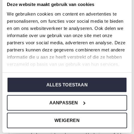
Deze website maakt gebruik van cookies
für unbeschwerte Momente.
We gebruiken cookies om content en advertenties te
personaliseren, om functies voor social media te bieden
Spezifikationen
en om ons websiteverkeer te analyseren. Ook delen we
informatie over uw gebruik van onze site met onze
Marke: Charlie Choe
partners voor social media, adverteren en analyse. Deze
Saison: Spring/Summer 2026
partners kunnen deze gegevens combineren met andere
Thema: N Amalfi Coast
informatie die u aan ze heeft verstrekt of die ze hebben
verzameld op basis van uw gebruik van hun services.
Kollektion: Damen
Typ:
Pyjama
Geschlecht: Damen
ALLES TOESTAAN
Farbe: Peach
Zusammensetzung: 95% Cotton/ 5% Elastane
AANPASSEN
Artikelnummer: N59132-38
WEIGEREN
Die Nachtwäsche von Charlie Choe ist gefertigt aus