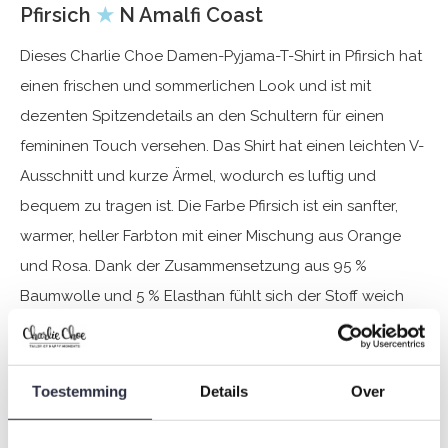
Pfirsich
★
N Amalfi Coast
Dieses Charlie Choe Damen-Pyjama-T-Shirt in Pfirsich hat
einen frischen und sommerlichen Look und ist mit
dezenten Spitzendetails an den Schultern für einen
femininen Touch versehen. Das Shirt hat einen leichten V-
Ausschnitt und kurze Ärmel, wodurch es luftig und
bequem zu tragen ist. Die Farbe Pfirsich ist ein sanfter,
warmer, heller Farbton mit einer Mischung aus Orange
und Rosa. Dank der Zusammensetzung aus 95 %
Baumwolle und 5 % Elasthan fühlt sich der Stoff weich
und atmungsaktiv an und bietet durch seinen
angenehmen Stretch zusätzlichen Bewegungsspielraum.
Dieses Charlie Choe T-Shirt lässt sich perfekt mit einer
Toestemming
Details
Over
fröhlichen Shorts oder Pyjamahose aus der Kollektion
kombinieren und verleiht Ihnen einen entspannten Look