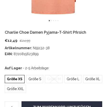
Charlie Choe Damen Pyjama-T-Shirt Pfirsich
€12,49
€24,99
Artikelnummer:
N59132-38
EAN:
8720815623899
Auf Lager
- 2-5 Arbeitstage
Größe XS
Größe S
Größe M
Größe L
Größe XL
Größe XXL