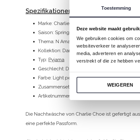
Toestemming
Spezifikationen
Marke: Charlie Choe
Deze website maakt gebruik
Saison: Spring/Summer 2026
We gebruiken cookies om cont
Thema: N Amalfi Coast
websiteverkeer te analyseren
Kollektion: Damen
media, adverteren en analys
Typ:
Pyjama
verstrekt of die ze hebben v
Geschlecht: Damen
Farbe: Light peach
WEIGEREN
Zusammensetzung: 50% Cotton/ 50% Modal
Artikelnummer: N59129-38
Die Nachtwäsche von Charlie Choe ist gefertigt a
eine perfekte Passform.