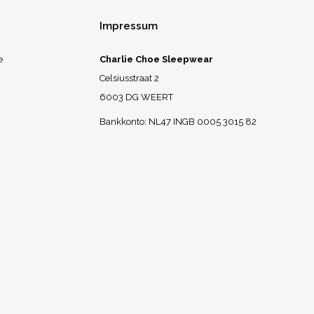
Impressum
e
Charlie Choe Sleepwear
Celsiusstraat 2
6003 DG WEERT
Bankkonto: NL47 INGB 0005 3015 82