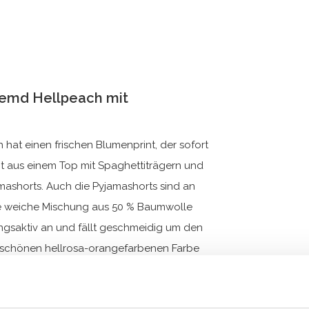
emd Hellpeach mit
 hat einen frischen Blumenprint, der sofort
 aus einem Top mit Spaghettiträgern und
mashorts. Auch die Pyjamashorts sind an
 die weiche Mischung aus 50 % Baumwolle
ungsaktiv an und fällt geschmeidig um den
rschönen hellrosa-orangefarbenen Farbe
 in denen Sie Komfort und Fröhlichkeit mit