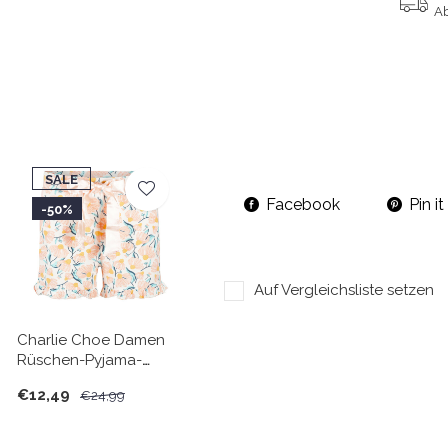
Ab
SALE
Facebook
Pin it
-50%
Auf Vergleichsliste setzen
Charlie Choe Damen
Rüschen-Pyjama-
Shorts Hellpfirsich mit
€12,49
€24,99
Blumen