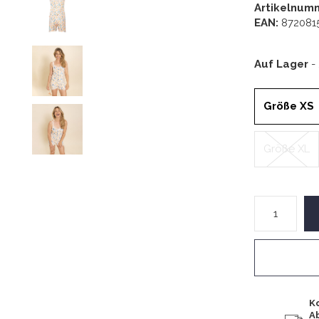
Artikelnum
EAN:
872081
Auf Lager
-
Größe XS
Größe XL
K
A