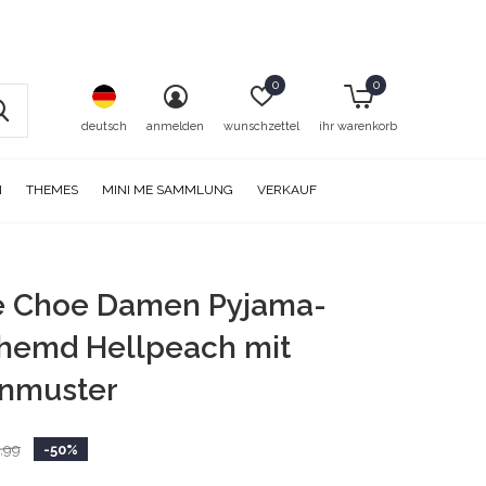
0
0
deutsch
anmelden
wunschzettel
ihr warenkorb
N
THEMES
MINI ME SAMMLUNG
VERKAUF
e Choe Damen Pyjama-
hemd Hellpeach mit
nmuster
,99
-50%