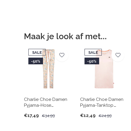
Maak je look af met...
SALE
SALE
-50%
-50%
Charlie Choe Damen
Charlie Choe Damen
Pyjama-Hose
Pyjama-Tanktop
Hellpfirsich mit
Hellpfirsich
€17,49
€12,49
€34,99
€24,99
Blumenmuster