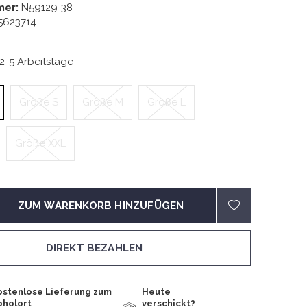
mer:
N59129-38
5623714
 2-5 Arbeitstage
Größe S
Größe M
Größe L
Größe XXL
ZUM WARENKORB HINZUFÜGEN
DIREKT BEZAHLEN
ostenlose Lieferung zum
Heute
bholort
verschickt?