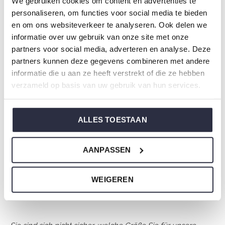
Spezifikationen
We gebruiken cookies om content en advertenties te
personaliseren, om functies voor social media te bieden
Marke: Charlie Choe
en om ons websiteverkeer te analyseren. Ook delen we
Saison: Spring/Summer 2026
informatie over uw gebruik van onze site met onze
partners voor social media, adverteren en analyse. Deze
Thema: N Amalfi Coast
partners kunnen deze gegevens combineren met andere
Kollektion: Damen
informatie die u aan ze heeft verstrekt of die ze hebben
Typ:
Pyjama
verzameld op basis van uw gebruik van hun services.
Geschlecht: Damen
Farbe: Light blue
ALLES TOESTAAN
Zusammensetzung: 95% Cotton/ 5% Elastane
Artikelnummer: N59125-38
AANPASSEN
Die Nachtwäsche von Charlie Choe ist gefertigt aus
WEIGEREN
einem wunderbar weichen Jersey und hat eine perfekte
Passform.