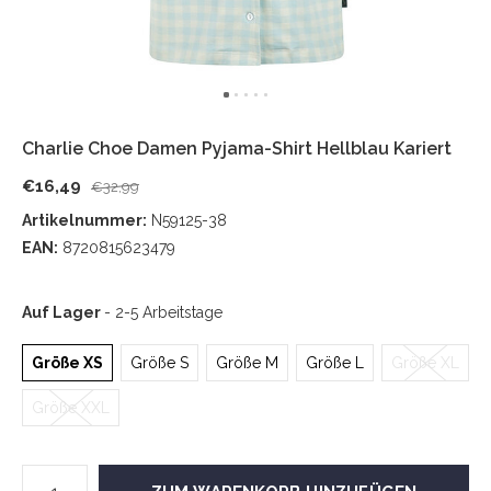
Charlie Choe Damen Pyjama-Shirt Hellblau Kariert
€16,49
€32,99
Artikelnummer:
N59125-38
EAN:
8720815623479
Auf Lager
- 2-5 Arbeitstage
Größe XS
Größe S
Größe M
Größe L
Größe XL
Größe XXL