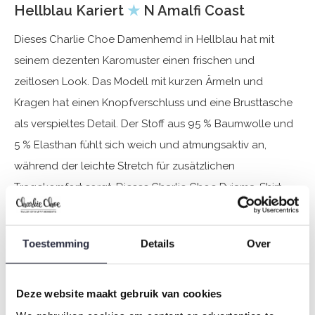
Hellblau Kariert
★
N Amalfi Coast
Dieses Charlie Choe Damenhemd in Hellblau hat mit
seinem dezenten Karomuster einen frischen und
zeitlosen Look. Das Modell mit kurzen Ärmeln und
Kragen hat einen Knopfverschluss und eine Brusttasche
als verspieltes Detail. Der Stoff aus 95 % Baumwolle und
5 % Elasthan fühlt sich weich und atmungsaktiv an,
während der leichte Stretch für zusätzlichen
Tragekomfort sorgt. Dieses Charlie Choe Pyjama-Shirt
lässt sich perfekt mit passenden Shorts oder Hosen aus
der Kollektion kombinieren und sorgt für ein luftiges und
Toestemming
Details
Over
stilvolles Outfit für warme Sommernächte und
entspannte Tage.
Deze website maakt gebruik van cookies