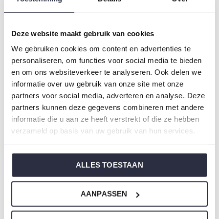
Artikelnummer: U45177-38
Deze website maakt gebruik van cookies
Die Nachtwäsche von Charlie Choe ist gefertigt aus
We gebruiken cookies om content en advertenties te
einem wunderbar weichen Jersey und hat eine perfekte
personaliseren, om functies voor social media te bieden
Passform.
en om ons websiteverkeer te analyseren. Ook delen we
informatie over uw gebruik van onze site met onze
partners voor social media, adverteren en analyse. Deze
Sie sind sich nicht sicher, welche Größe Sie für unsere
partners kunnen deze gegevens combineren met andere
Nachtwäsche wählen sollen?
informatie die u aan ze heeft verstrekt of die ze hebben
Klicken Sie dann
hier
für die Größentabelle von Charlie
verzameld op basis van uw gebruik van hun services.
Choe.
ALLES TOESTAAN
Nicht ze vergessen
AANPASSEN