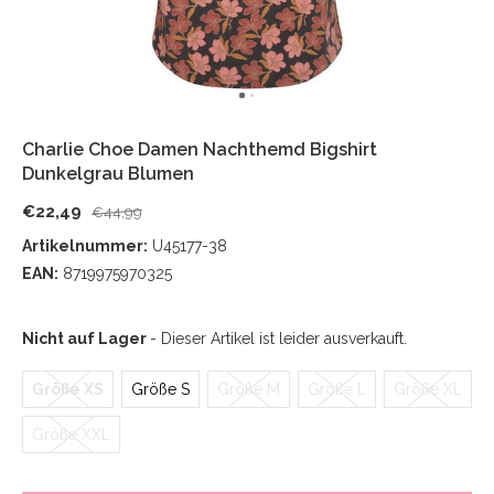
Charlie Choe Damen Nachthemd Bigshirt
Dunkelgrau Blumen
€22,49
€44,99
Artikelnummer:
U45177-38
EAN:
8719975970325
Nicht auf Lager
- Dieser Artikel ist leider ausverkauft.
Größe XS
Größe S
Größe M
Größe L
Größe XL
Größe XXL