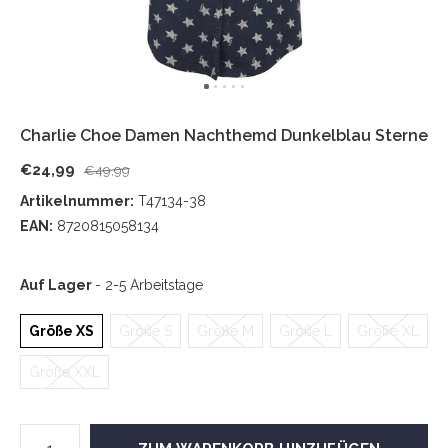
Charlie Choe Damen Nachthemd Dunkelblau Sterne
€24,99
€49,99
Artikelnummer:
T47134-38
EAN:
8720815058134
Auf Lager
- 2-5 Arbeitstage
Größe XS
Größe S
Größe M
Größe L
Größe XL
Größe XXL