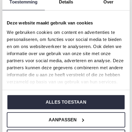
Toestemming
Details
Over
Zusammensetzung: 95% Cotton/ 5% Elastane
Artikelnummer: T47134-38
Deze website maakt gebruik van cookies
Die Nachtwäsche von Charlie Choe ist gefertigt aus
We gebruiken cookies om content en advertenties te
einem wunderbar weichen Jersey und hat eine perfekte
personaliseren, om functies voor social media te bieden
en om ons websiteverkeer te analyseren. Ook delen we
Passform.
informatie over uw gebruik van onze site met onze
partners voor social media, adverteren en analyse. Deze
Sie sind sich nicht sicher, welche Größe Sie für unsere
partners kunnen deze gegevens combineren met andere
Nachtwäsche wählen sollen?
informatie die u aan ze heeft verstrekt of die ze hebben
Klicken Sie dann
hier
für die Größentabelle von Charlie
verzameld op basis van uw gebruik van hun services.
Choe.
ALLES TOESTAAN
Nicht ze vergessen
AANPASSEN